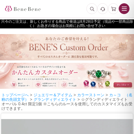
只今のご注文は、新しくお作りする商品で発送は
予定（現品や一部商品除
く） お急ぎの場合はお気軽にお問い合せ下さい
トップページへ
>
ジュエリー＆アイテム
>
カラーストーン
>
カ～コ （名
称の先頭文字）
>
グランディディエライト
> ☆グランディディエライト
オーバル 0.4ct 限定1個 ※こちらのルースを使用してのカスタマイズもお受
けできます。