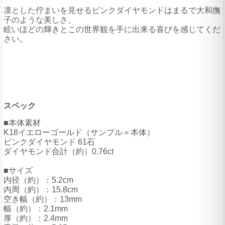
凛とした佇まいを見せるピンクダイヤモンドはまるで大和撫
子のような美しさ。
眩いほどの輝きとこの世界観を手に出来る喜びを感じてくだ
さい。
スペック
■本体素材
K18イエローゴールド（サンプル＝本体）
ピンクダイヤモンド 61石
ダイヤモンド合計（約）0.76ct
■サイズ
内径（約）：5.2cm
内周（約）：15.8cm
空き幅（約）：13mm
幅（約）：2.1mm
厚（約）：2.4mm