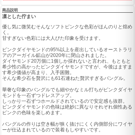
商品説明
凛とした佇まい
優し気に微笑むそんなソフトピンクな色彩がほんのりと煌め
く。
甘すぎない色彩には大人びた印象を受けます。
ピンクダイヤモンドの95%以上を産出しているオーストラリ
アのアーガイル鉱山が2020年に閉山されました。
ダイヤモンド20万個に1個しか採れないと言われ、もともと
希少性の高かったピンクダイヤモンドですが、今後はますま
す希少価値が高まり、入手困難。
そんな希少石を贅沢にも61石連ねた贅沢すぎるバングル。
華奢な印象のバングルでも細やかなミル打ちがピンクダイヤ
モンドを一石ずつドレスアップ。
しっかり一石ずつホールドされているので安定感も抜群。
ピンクダイヤモンドの色味は絶妙に異なりそれぞれ個性ある
ピンクの色味を楽しめます。
バングルの作りは空き幅が狭く抜けにくく内側部分にワイヤ
ーが仕込まれているので装着もしやすいです。