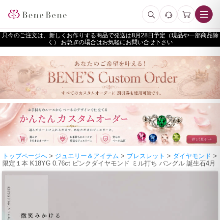
只今のご注文は、新しくお作りする商品で発送は
予定（現品や一部商品除
く） お急ぎの場合はお気軽にお問い合せ下さい
トップページへ
>
ジュエリー＆アイテム
>
ブレスレット
>
ダイヤモンド
>
限定１本 K18YG 0.76ct ピンクダイヤモンド ミル打ち バングル 誕生石4月