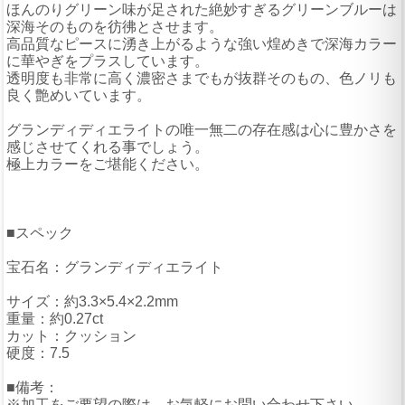
ほんのりグリーン味が足された絶妙すぎるグリーンブルーは
深海そのものを彷彿とさせます。
高品質なピースに湧き上がるような強い煌めきで深海カラー
に華やぎをプラスしています。
透明度も非常に高く濃密さまでもが抜群そのもの、色ノリも
良く艶めいています。
グランディディエライトの唯一無二の存在感は心に豊かさを
感じさせてくれる事でしょう。
極上カラーをご堪能ください。
■スペック
宝石名：グランディディエライト
サイズ：約3.3×5.4×2.2mm
重量：約0.27ct
カット：クッション
硬度：7.5
■備考：
※加工をご要望の際は、お気軽にお問い合わせ下さい。