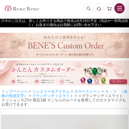
只今のご注文は、新しくお作りする商品で発送は
予定（現品や一部商品除
く） お急ぎの場合はお気軽にお問い合せ下さい
トップページへ
>
ジュエリー＆アイテム
>
カラーストーン
>
カ～コ （名
称の先頭文字）
>
グランディディエライト
> ☆グランディディエライト
クッション 0.27ct 限定1個 ※こちらのルースを使用してのカスタマイズも
お受けできます。