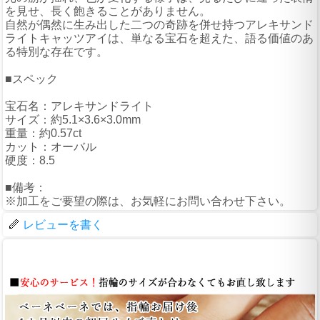
を見せ、長く飽きることがありません。
自然が偶然に生み出した二つの奇跡を併せ持つアレキサンド
ライトキャッツアイは、単なる宝石を超えた、語る価値のあ
る特別な存在です。
■スペック
宝石名：アレキサンドライト
サイズ：約5.1×3.6×3.0mm
重量：約0.57ct
カット：オーバル
硬度：8.5
■備考：
※加工をご要望の際は、お気軽にお問い合わせ下さい。
レビューを書く