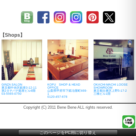
【Shops】
GINZA SALON
KOFU SHOP & HEAD
OKACHI-MACHI LOOSE
東京都中央区銀座3-12-11
OFFICE
SHOWROOM
第2タチバナ銀座ビル6階
山梨県甲府市下鍛冶屋町469-
東京都台東区上野5-17-2
03-5565-0750
1
三橋ビル1階
0120-457-678
Copyright (C) 2011 Bene Bene ALL rights reserved.
このページをPC用に切り替え