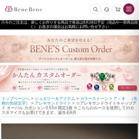
只今のご注文は、新しくお作りする商品で発送は
予定（現品や一部商品除
く） お急ぎの場合はお気軽にお問い合せ下さい
トップページへ
>
ジュエリー＆アイテム
>
カラーストーン
>
ア～オ （名
称の先頭文字）
>
アレキサンドライト
> ☆アレキサンドライトキャッツア
イ オーバル カボション 0.57ct 限定1個 ※こちらのルースを使用してのカ
スタマイズもお受けできます。誕生石6月