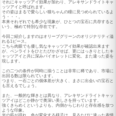
それにキャッツアイ効果が加わり、アレキサンドライトキャ
ッツアイと呼ばれます。
その姿はまるで愛らしい猫ちゃんの瞳に見つめられているよ
う・・・。
本来それぞれでも希少な現象が、ひとつの宝石に共存すると
いう、極めて特別な存在です。
今回ご紹介しますのはオリーブグリーンのオリジナリティ溢
れる1ピース。
こちら肉眼でも優し気なキャッツアイ効果が確認出来ます
が、ペンライトをひとたびかざせば、更にはっきりとしたキ
ャッツアイと共に深みバイオレットに変化、また違った姿を
現します。
この二つの条件が同時に揃うことは非常に稀であり、市場に
出回る数は限られています。
つまり、一石ごとの個体差が大きく、まさに出会いの宝石と
も言えるでしょう。
また、一般的な輝きとは異なり、アレキサンドライトキャッ
ツアイはどこか静かで奥深い美しさを持っています。
強くきらめくというよりも、内側からじわりと存在感を放つ
ような印象。
光の筋が揺れ、色が変化する様子は、見るたびに違った表情