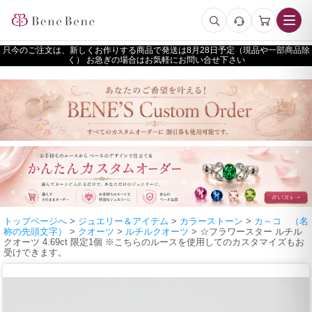
只今のご注文は、新しくお作りする商品で発送は
予定（現品や一部商品除
く） お急ぎの場合はお気軽にお問い合せ下さい
トップページへ
>
ジュエリー＆アイテム
>
カラーストーン
>
カ～コ （名
称の先頭文字）
>
クオーツ
>
ルチルクオーツ
> ☆フラワースター ルチル
クオーツ 4.69ct 限定1個 ※こちらのルースを使用してのカスタマイズもお
受けできます。