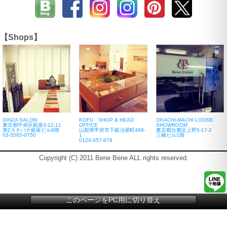
【Shops】
GINZA SALON
KOFU SHOP & HEAD
OKACHI-MACHI LOOSE
東京都中央区銀座3-12-11
OFFICE
SHOWROOM
第2タチバナ銀座ビル6階
山梨県甲府市下鍛冶屋町469-
東京都台東区上野5-17-2
03-5565-0750
1
三橋ビル1階
0120-457-678
Copyright (C) 2011 Bene Bene ALL rights reserved.
このページをPC用に切り替え