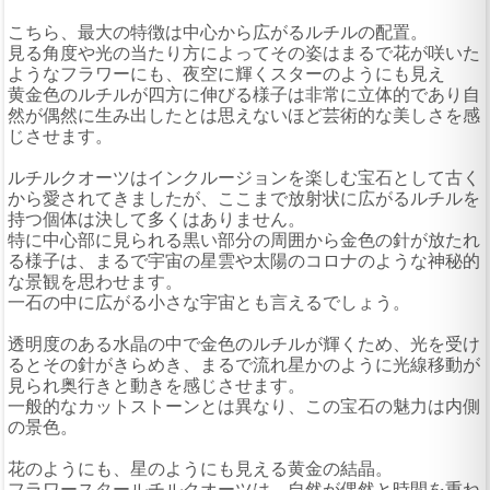
こちら、最大の特徴は中心から広がるルチルの配置。
見る角度や光の当たり方によってその姿はまるで花が咲いた
ようなフラワーにも、夜空に輝くスターのようにも見え
黄金色のルチルが四方に伸びる様子は非常に立体的であり自
然が偶然に生み出したとは思えないほど芸術的な美しさを感
じさせます。
ルチルクオーツはインクルージョンを楽しむ宝石として古く
から愛されてきましたが、ここまで放射状に広がるルチルを
持つ個体は決して多くはありません。
特に中心部に見られる黒い部分の周囲から金色の針が放たれ
る様子は、まるで宇宙の星雲や太陽のコロナのような神秘的
な景観を思わせます。
一石の中に広がる小さな宇宙とも言えるでしょう。
透明度のある水晶の中で金色のルチルが輝くため、光を受け
るとその針がきらめき、まるで流れ星かのように光線移動が
見られ奥行きと動きを感じさせます。
一般的なカットストーンとは異なり、この宝石の魅力は内側
の景色。
花のようにも、星のようにも見える黄金の結晶。
フラワースタールチルクオーツは、自然が偶然と時間を重ね