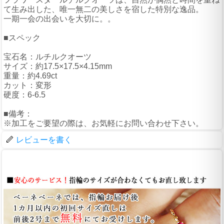
て生み出した、唯一無二の美しさを宿した特別な逸品。
一期一会の出会いを大切に。。
■スペック
宝石名：ルチルクオーツ
サイズ：約17.5×17.5×4.15mm
重量：約4.69ct
カット：変形
硬度：6-6.5
■備考：
※加工をご要望の際は、お気軽にお問い合わせ下さい。
レビューを書く