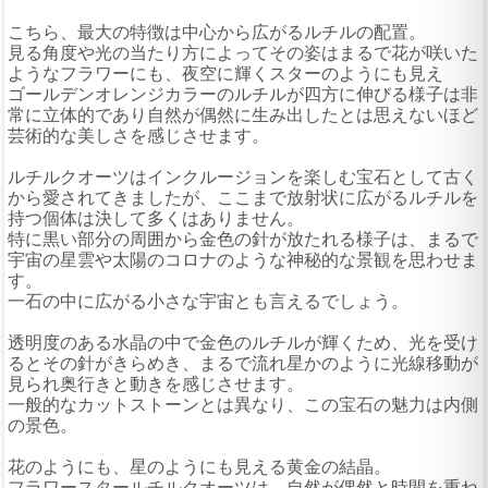
こちら、最大の特徴は中心から広がるルチルの配置。
見る角度や光の当たり方によってその姿はまるで花が咲いた
ようなフラワーにも、夜空に輝くスターのようにも見え
ゴールデンオレンジカラーのルチルが四方に伸びる様子は非
常に立体的であり自然が偶然に生み出したとは思えないほど
芸術的な美しさを感じさせます。
ルチルクオーツはインクルージョンを楽しむ宝石として古く
から愛されてきましたが、ここまで放射状に広がるルチルを
持つ個体は決して多くはありません。
特に黒い部分の周囲から金色の針が放たれる様子は、まるで
宇宙の星雲や太陽のコロナのような神秘的な景観を思わせま
す。
一石の中に広がる小さな宇宙とも言えるでしょう。
透明度のある水晶の中で金色のルチルが輝くため、光を受け
るとその針がきらめき、まるで流れ星かのように光線移動が
見られ奥行きと動きを感じさせます。
一般的なカットストーンとは異なり、この宝石の魅力は内側
の景色。
花のようにも、星のようにも見える黄金の結晶。
フラワースタールチルクオーツは、自然が偶然と時間を重ね