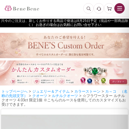
只今のご注文は、新しくお作りする商品で発送は
予定（現品や一部商品除
く） お急ぎの場合はお気軽にお問い合せ下さい
トップページへ
>
ジュエリー＆アイテム
>
カラーストーン
>
カ～コ （名
称の先頭文字）
>
クオーツ
>
ルチルクオーツ
> ☆フラワースター ルチル
クオーツ 4.03ct 限定1個 ※こちらのルースを使用してのカスタマイズもお
受けできます。