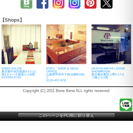
【Shops】
GINZA SALON
KOFU SHOP & HEAD
OKACHI-MACHI LOOSE
東京都中央区銀座3-12-11
OFFICE
SHOWROOM
第2タチバナ銀座ビル6階
山梨県甲府市下鍛冶屋町469-
東京都台東区上野5-17-2
03-5565-0750
1
三橋ビル1階
0120-457-678
Copyright (C) 2011 Bene Bene ALL rights reserved.
このページをPC用に切り替え