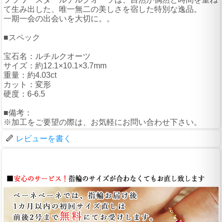
て生み出した、唯一無二の美しさを宿した特別な逸品。
一期一会の出会いを大切に。。
■スペック
宝石名：ルチルクオーツ
サイズ：約12.1×10.1×3.7mm
重量：約4.03ct
カット：変形
硬度：6-6.5
■備考：
※加工をご要望の際は、お気軽にお問い合わせ下さい。
レビューを書く