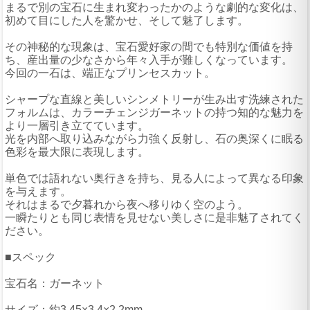
まるで別の宝石に生まれ変わったかのような劇的な変化は、
初めて目にした人を驚かせ、そして魅了します。
その神秘的な現象は、宝石愛好家の間でも特別な価値を持
ち、産出量の少なさから年々入手が難しくなっています。
今回の一石は、端正なプリンセスカット。
シャープな直線と美しいシンメトリーが生み出す洗練された
フォルムは、カラーチェンジガーネットの持つ知的な魅力を
より一層引き立てています。
光を内部へ取り込みながら力強く反射し、石の奥深くに眠る
色彩を最大限に表現します。
単色では語れない奥行きを持ち、見る人によって異なる印象
を与えます。
それはまるで夕暮れから夜へ移りゆく空のよう。
一瞬たりとも同じ表情を見せない美しさに是非魅了されてく
ださい。
■スペック
宝石名：ガーネット
サイズ：約3.45×3.4×2.2mm