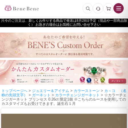
只今のご注文は、新しくお作りする商品で発送は
予定（現品や一部商品除
く） お急ぎの場合はお気軽にお問い合せ下さい
トップページへ
>
ジュエリー＆アイテム
>
カラーストーン
>
カ～コ （名
称の先頭文字）
>
ガーネット
>
カラーチェンジガーネット
> ☆カラーチェ
ンジガーネット プリンセス 0.26ct 限定1個 ※こちらのルースを使用しての
カスタマイズもお受けできます。誕生石１月