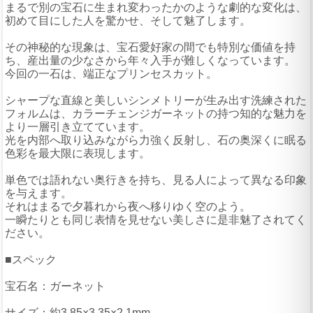
まるで別の宝石に生まれ変わったかのような劇的な変化は、
初めて目にした人を驚かせ、そして魅了します。
その神秘的な現象は、宝石愛好家の間でも特別な価値を持
ち、産出量の少なさから年々入手が難しくなっています。
今回の一石は、端正なプリンセスカット。
シャープな直線と美しいシンメトリーが生み出す洗練された
フォルムは、カラーチェンジガーネットの持つ知的な魅力を
より一層引き立てています。
光を内部へ取り込みながら力強く反射し、石の奥深くに眠る
色彩を最大限に表現します。
単色では語れない奥行きを持ち、見る人によって異なる印象
を与えます。
それはまるで夕暮れから夜へ移りゆく空のよう。
一瞬たりとも同じ表情を見せない美しさに是非魅了されてく
ださい。
■スペック
宝石名：ガーネット
サイズ：約3.85×3.35×2.1mm