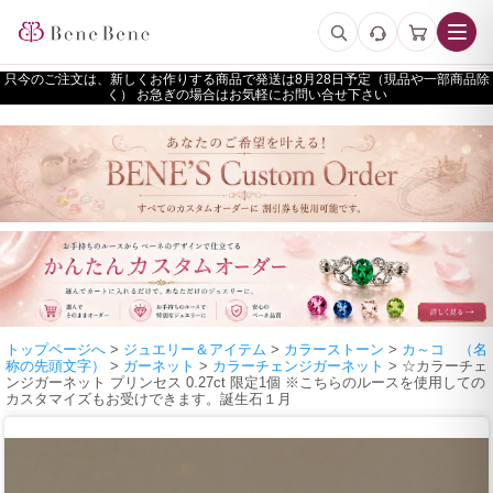
只今のご注文は、新しくお作りする商品で発送は
予定（現品や一部商品除
く） お急ぎの場合はお気軽にお問い合せ下さい
トップページへ
>
ジュエリー＆アイテム
>
カラーストーン
>
カ～コ （名
称の先頭文字）
>
ガーネット
>
カラーチェンジガーネット
> ☆カラーチェ
ンジガーネット プリンセス 0.27ct 限定1個 ※こちらのルースを使用しての
カスタマイズもお受けできます。誕生石１月