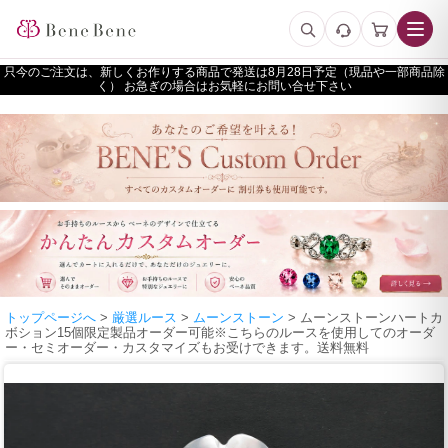
只今のご注文は、新しくお作りする商品で発送は
予定（現品や一部商品除
く） お急ぎの場合はお気軽にお問い合せ下さい
トップページへ
>
厳選ルース
>
ムーンストーン
> ムーンストーンハートカ
ボション15個限定製品オーダー可能※こちらのルースを使用してのオーダ
ー・セミオーダー・カスタマイズもお受けできます。送料無料