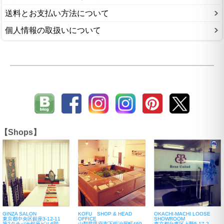
送料とお支払い方法について
個人情報の取扱いについて
【Shops】
GINZA SALON
KOFU SHOP & HEAD
OKACHI-MACHI LOOSE
東京都中央区銀座3-12-11
OFFICE
SHOWROOM
第2タチバナ銀座ビル6階
山梨県甲府市下鍛冶屋町469-
東京都台東区上野5-17-2