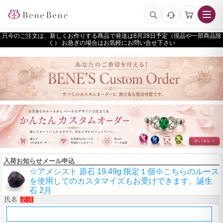
只今のご注文は、新しくお作りする商品で発送は
予定（現品や一部商品除
く） お急ぎの場合はお気軽にお問い合せ下さい
入荷お知らせメール申込
☆アメシスト 原石 19.49g 限定１個※こちらのルース
を使用してのカスタマイズもお受けできます。誕生
石 2月
氏名
必須