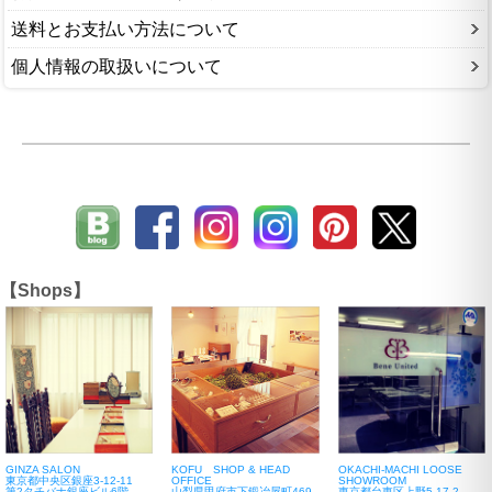
送料とお支払い方法について
個人情報の取扱いについて
【Shops】
GINZA SALON
KOFU SHOP & HEAD
OKACHI-MACHI LOOSE
東京都中央区銀座3-12-11
OFFICE
SHOWROOM
第2タチバナ銀座ビル6階
山梨県甲府市下鍛冶屋町469-
東京都台東区上野5-17-2