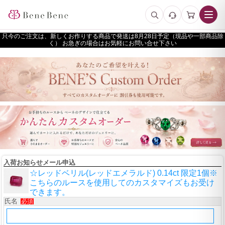
只今のご注文は、新しくお作りする商品で発送は
予定（現品や一部商品除
く） お急ぎの場合はお気軽にお問い合せ下さい
入荷お知らせメール申込
☆レッドベリル(レッドエメラルド) 0.14ct 限定1個※
こちらのルースを使用してのカスタマイズもお受け
できます。
氏名
必須