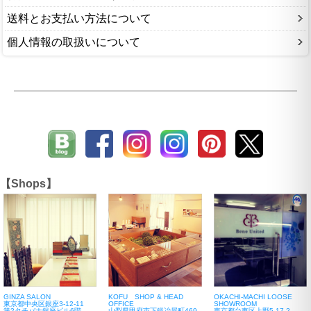
送料とお支払い方法について
個人情報の取扱いについて
【Shops】
GINZA SALON
KOFU SHOP & HEAD
OKACHI-MACHI LOOSE
東京都中央区銀座3-12-11
OFFICE
SHOWROOM
第2タチバナ銀座ビル6階
山梨県甲府市下鍛冶屋町469-
東京都台東区上野5-17-2