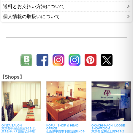
送料とお支払い方法について
個人情報の取扱いについて
【Shops】
GINZA SALON
KOFU SHOP & HEAD
OKACHI-MACHI LOOSE
東京都中央区銀座3-12-11
OFFICE
SHOWROOM
第2タチバナ銀座ビル6階
山梨県甲府市下鍛冶屋町469-
東京都台東区上野5-17-2