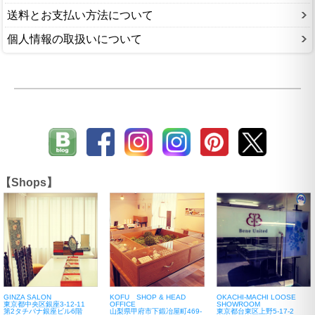
送料とお支払い方法について
個人情報の取扱いについて
【Shops】
GINZA SALON
KOFU SHOP & HEAD
OKACHI-MACHI LOOSE
東京都中央区銀座3-12-11
OFFICE
SHOWROOM
第2タチバナ銀座ビル6階
山梨県甲府市下鍛冶屋町469-
東京都台東区上野5-17-2