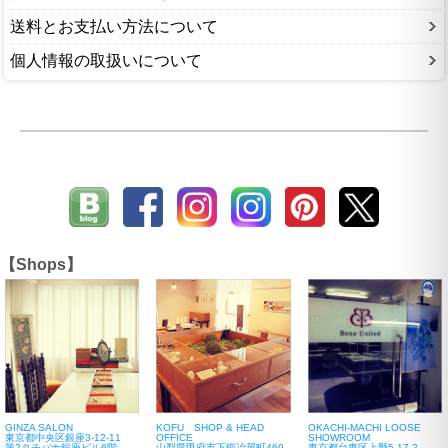
送料とお支払い方法について
個人情報の取扱いについて
【Shops】
GINZA SALON
KOFU SHOP & HEAD
OKACHI-MACHI LOOSE
東京都中央区銀座3-12-11
OFFICE
SHOWROOM
第2タチバナ銀座ビル6階
山梨県甲府市下鍛冶屋町469-
東京都台東区上野5-17-2