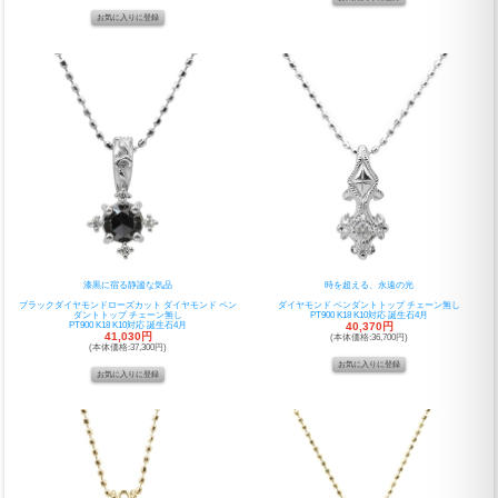
漆黒に宿る静謐な気品
時を超える、永遠の光
ブラックダイヤモンドローズカット ダイヤモンド ペン
ダイヤモンド ペンダントトップ チェーン無し
ダントトップ チェーン無し
PT900 K18 K10対応 誕生石4月
PT900 K18 K10対応 誕生石4月
40,370円
41,030円
(本体価格:36,700円)
(本体価格:37,300円)