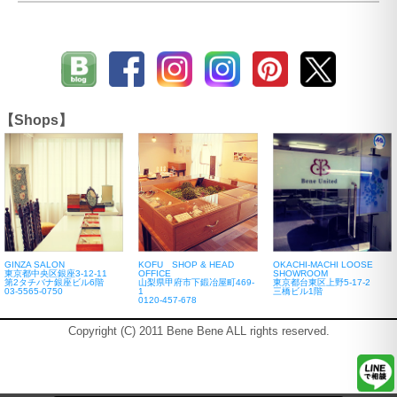
【Shops】
GINZA SALON
KOFU SHOP & HEAD
OKACHI-MACHI LOOSE
東京都中央区銀座3-12-11
OFFICE
SHOWROOM
第2タチバナ銀座ビル6階
山梨県甲府市下鍛冶屋町469-
東京都台東区上野5-17-2
03-5565-0750
1
三橋ビル1階
0120-457-678
Copyright (C) 2011 Bene Bene ALL rights reserved.