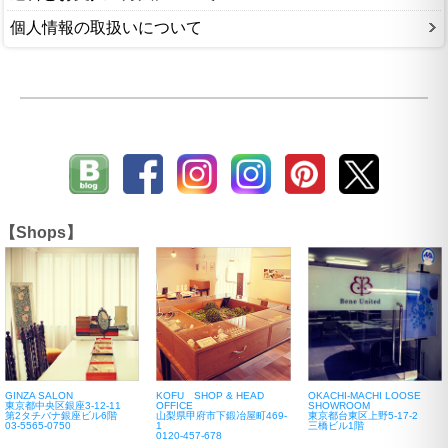
個人情報の取扱いについて
【Shops】
GINZA SALON
KOFU SHOP & HEAD
OKACHI-MACHI LOOSE
東京都中央区銀座3-12-11
OFFICE
SHOWROOM
第2タチバナ銀座ビル6階
山梨県甲府市下鍛冶屋町469-
東京都台東区上野5-17-2
03-5565-0750
1
三橋ビル1階
0120-457-678