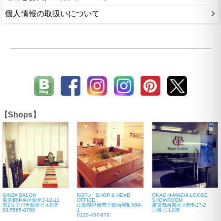
個人情報の取扱いについて
【Shops】
GINZA SALON
KOFU SHOP & HEAD
OKACHI-MACHI LOOSE
東京都中央区銀座3-12-11
OFFICE
SHOWROOM
第2タチバナ銀座ビル6階
山梨県甲府市下鍛冶屋町469-
東京都台東区上野5-17-2
03-5565-0750
1
三橋ビル1階
0120-457-678