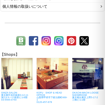
個人情報の取扱いについて
【Shops】
GINZA SALON
KOFU SHOP & HEAD
OKACHI-MACHI LOOSE
東京都中央区銀座3-12-11
OFFICE
SHOWROOM
第2タチバナ銀座ビル6階
山梨県甲府市下鍛冶屋町469-
東京都台東区上野5-17-2
03-5565-0750
1
三橋ビル1階
0120-457-678