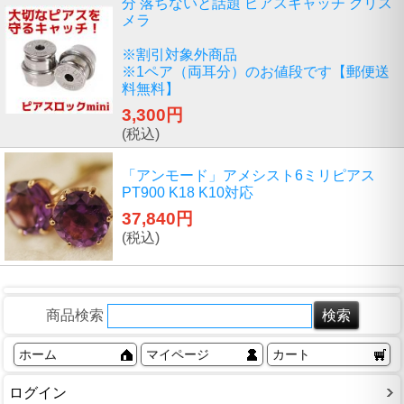
分 落ちないと話題 ピアスキャッチ クリス
メラ
※割引対象外商品
※1ペア（両耳分）のお値段です【郵便送
料無料】
3,300円
(税込)
「アンモード」アメシスト6ミリピアス
PT900 K18 K10対応
37,840円
(税込)
商品検索
ホーム
マイページ
カート
ログイン