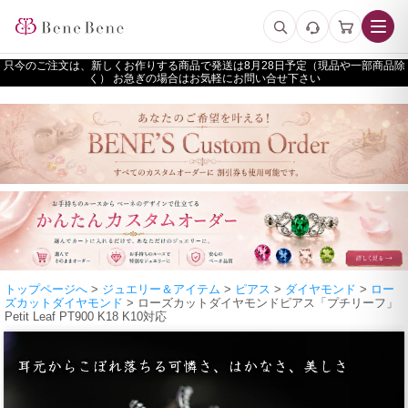
只今のご注文は、新しくお作りする商品で発送は
予定（現品や一部商品除
く） お急ぎの場合はお気軽にお問い合せ下さい
トップページへ
>
ジュエリー＆アイテム
>
ピアス
>
ダイヤモンド
>
ロー
ズカットダイヤモンド
> ローズカットダイヤモンドピアス「プチリーフ」
Petit Leaf PT900 K18 K10対応