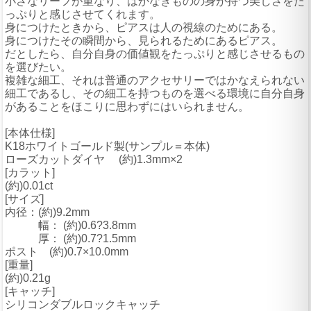
小さなリーフが重なり、はかなきものの身が持つ美しさをた
っぷりと感じさせてくれます。
身につけたときから、ピアスは人の視線のためにある。
身につけたその瞬間から、見られるためにあるピアス。
だとしたら、自分自身の価値観をたっぷりと感じさせるもの
を選びたい。
複雑な細工、それは普通のアクセサリーではかなえられない
細工であるし、その細工を持つものを選べる環境に自分自身
があることをほこりに思わずにはいられません。
[本体仕様]
K18ホワイトゴールド製(サンプル＝本体)
ローズカットダイヤ (約)1.3mm×2
[カラット]
(約)0.01ct
[サイズ]
内径：(約)9.2mm
幅： (約)0.6?3.8mm
厚： (約)0.7?1.5mm
ポスト (約)0.7×10.0mm
[重量]
(約)0.21g
[キャッチ]
シリコンダブルロックキャッチ