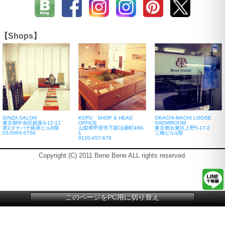
【Shops】
GINZA SALON
KOFU SHOP & HEAD
OKACHI-MACHI LOOSE
東京都中央区銀座3-12-11
OFFICE
SHOWROOM
第2タチバナ銀座ビル6階
山梨県甲府市下鍛冶屋町469-
東京都台東区上野5-17-2
03-5565-0750
1
三橋ビル1階
0120-457-678
Copyright (C) 2011 Bene Bene ALL rights reserved.
このページをPC用に切り替え