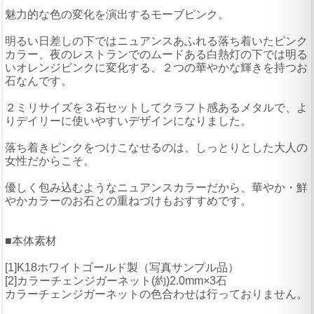
魅力的な色の変化を演出するモーブピンク。
明るい日差しの下ではニュアンスあふれる落ち着いたピンク
カラー、夜のレストランでのムードある白熱灯の下では明る
いオレンジピンクに変化する、２つの華やかな輝きを持つお
石なんです。
２ミリサイズを３石セットしてクラフト感あるメタルで、よ
りデイリーに使いやすいデザインになりました。
落ち着きピンクをつけこなせるのは、しっとりとした大人の
女性だからこそ。
優しく包み込むようなニュアンスカラーだから、華やか・鮮
やかカラーのお石との重ねづけもおすすめです。
■本体素材
[1]K18ホワイトゴールド製（写真サンプル品）
[2]カラーチェンジガーネット(約)2.0mm×3石
カラーチェンジガーネットの色合わせは行っておりません。