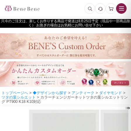
只今のご注文は、新しくお作りする商品で発送は
予定（現品や一部商品除
く） お急ぎの場合はお気軽にお問い合せ下さい
トップページへ
>
◆デザインから探す
>
アンティーク
>
ダイヤモンド
>
ツタの葉シルエット
> カラーチェンジガーネットツタの葉シルエットリン
グ PT900 K18 K10対応