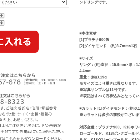
ンドリングです。
■本体素材
[1]プラチナ900製
[2]ダイヤモンド (約)3.7mm×1石
■サイズ
リング：(約)直径：15.9mm×厚：1.1
4.4mm
重量：(約)3.19g
※サイズにより重さは異なります。
※写真サンプルは11号です。
※表記はすべて石枠込みとなってい
■カラット [1]ダイヤモンド：(約)0.1
※カラットは多少の前後がございま
対応金種：プラチナ900、K18ホワ
ローゴールド、K18ピンクゴールド
な方はこちらからダウンロードください
ルド、K18グリーンゴールド、K1