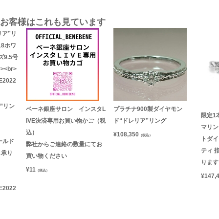
お客様はこれも見ています
”リン
ベーネ銀座サロン インスタL
プラチナ900製ダイヤモン
限定1本
IVE決済専用お買い物かご（税
ド“ドレリア”リング
マリン
込）
¥
108,350
（税込）
トダイ
ールド
弊社からご連絡の数量にてお
ティ 
し承り
買い物ください
ります
¥
11
（税込）
¥
147,
2022