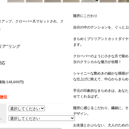
随所にこだわり
ラスアップ。クローバー爪でセットされ、ク
自分の中のテンションを、ぐっと上
！
きらめくブリリアントカットダイヤ
ます。
リア”リング
クローバーのように小さな爪で留め
古のクラシカルな魅力が全開！
対応
シャイニーな艶めきの細かな模様が
な仕上げに映えて、中心からきらめ
格:148,600円)
手元の印象的なきらめきは、あなた
せてくれるはず。
】贈呈
随所に感じるこだわり、繊細に、そ
。
デザイン。
い。
お友達とかぶらない、大人のための