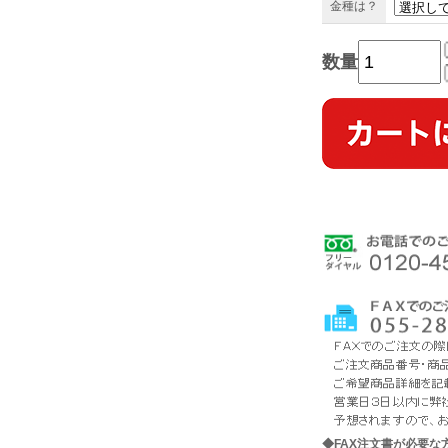
金種は？
数量
◆FAX注文書が必要