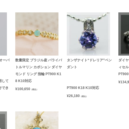
オーバ
数量限定 ブラジル産 パライバ
タンザナイト“ドレリア”ペン
ダイヤ
トルマリン カボション ダイヤ
ダント
ィセル
モンド リング 指輪 PT900 K1
PT90
用して
8 K10対応
¥
134,
けでき
PT900 K18 K10対応
¥
100,650
（税込）
¥
26,180
（税込）