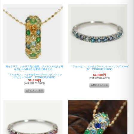
南イタリア、シチリア島の情景。ヴァカンスのひと時
「アルルカン」マルチカラーストレートリング“エーゲ
を思わせる爽やかな配色に癒される。
海” PT900 K18 K10対応
「アルルカン」マルチカラーパヴェペンダントトッ
64,680円
プ“オリーブの風” PT900 K18 K10対応
(本体価格:58,800円)
58,410円
(本体価格:53,100円)