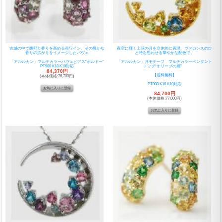
古城の中で馥郁と香りを高める赤ワイン、その豊かな
夜空に輝く上弦の月を立体的に表現、ヴァカンスのひ
香りの広がりをイメージしたパヴェ
と時を思わせる華やかな配色で。
「アルルカン」マルチカラーパヴェピアス“ボルドー”
「アルルカン」月モチーフ マルチカラーペンダント
PT900 K18 K10対応
トップ“オリーブの風”
84,370円
【送料無料】
(本体価格:76,700円)
PT900 K18 K10対応
84,700円
(本体価格:77,000円)