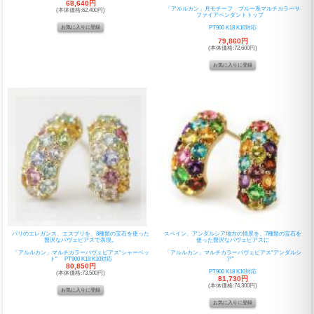
68,640円
「アルルカン」月モチーフ ブルー系マルチカラーサ
(本体価格:62,400円)
ファイアペンダントトップ
PT900 K18 K10対応
79,860円
(本体価格:72,600円)
パリのエレガンス、エスプリを、8種類の宝石を使った
スペイン、アンダルシア地方の情景を、7種類の宝石を
贅沢なパヴェピアスで表現。
使った贅沢なパヴェピアスに
「アルルカン」マルチカラーパヴェピアス“シャーベッ
「アルルカン」マルチカラーパヴェピアス“アンダルシ
ト” PT900 K18 K10対応
ア”
80,850円
PT900 K18 K10対応
(本体価格:73,500円)
81,730円
(本体価格:74,300円)