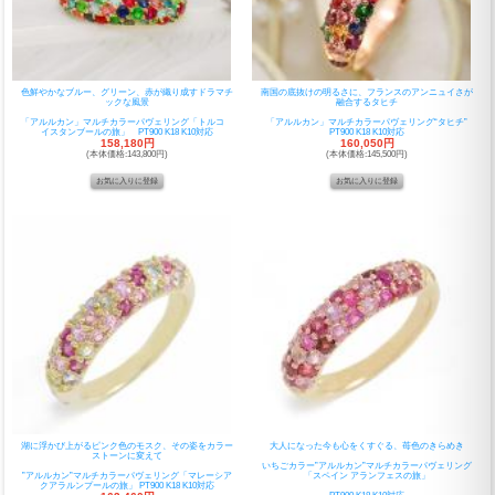
色鮮やかなブルー、グリーン、赤が織り成すドラマチ
南国の底抜けの明るさに、フランスのアンニュイさが
ックな風景
融合するタヒチ
「アルルカン」マルチカラーパヴェリング「トルコ
「アルルカン」マルチカラーパヴェリング“タヒチ”
イスタンブールの旅」 PT900 K18 K10対応
PT900 K18 K10対応
158,180円
160,050円
(本体価格:143,800円)
(本体価格:145,500円)
湖に浮かび上がるピンク色のモスク、その姿をカラー
大人になった今も心をくすぐる、苺色のきらめき
ストーンに変えて
いちごカラー”アルルカン”マルチカラーパヴェリング
”アルルカン”マルチカラーパヴェリング「マレーシア
「スペイン アランフェスの旅」
クアラルンプールの旅」 PT900 K18 K10対応