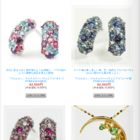
夕日に染まりゆく地中海のような神秘と、バラの花の
エーゲ海の青く美しい海、空。知的なブルーのパヴェ
ように優雅な気品を湛えた配色
は心に穏やかな風が吹くよう。
「アルルカン」マルチカラーパヴェピアス“モナコ”
「アルルカン」マルチカラーパヴェピアス“エーゲ海”
PT900 K18 K10対応
PT900 K18 K10対応
82,500円
82,500円
(本体価格:75,000円)
(本体価格:75,000円)