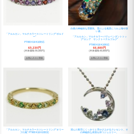
白夜の神秘的な雰囲気、雪けぶる風景にうかぶ海や深
い森。
「アルルカン」マルチカラーストレートリング“ボルド
ー”
「アルルカン」マルチカラーパヴェペンダントトッ
プ“ロシア サンクトペテルブルグ”
PT900 K18 K10対応
PT900 K18 K10対応
65,230円
66,880円
(本体価格:59,300円)
(本体価格:60,800円)
「アルルカン」マルチカラーストレートリング“オリー
澄んだ夜空にくっきりと浮かび上がるクレセント、そ
ブの風” PT900 K18 K10対応
の神秘的な表情を持つジュエリー。