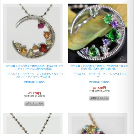
夜空に輝く上弦の月を立体的に表現、夕日が沈むサバ
夜空に輝く上弦の月を立体的に、神秘的なオーロラや
ンナをイメージした艶やかな配色。
白夜の空、北欧の豊かな森の色。
「アルルカン」月モチーフ レッド系マルチカラーペ
「アルルカン」月モチーフ グリーン系マルチカラ
ンダントトップ“サバンナの夕日”
ー
PT900 K18 K10対応
PT900 K18 K10対応
49,720円
(本体価格:45,200円)
49,720円
(本体価格:45,200円)