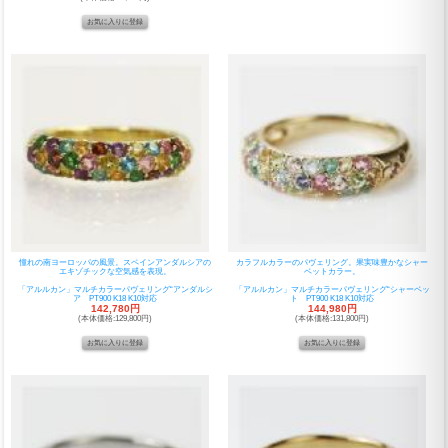
憧れの南ヨーロッパの風景。スペインアンダルシアの
カラフルカラーのパヴェリング。果実味豊かなシャー
エキゾチックな空気感を表現。
ベットカラー。
「アルルカン」マルチカラーパヴェリング“アンダルシ
「アルルカン」マルチカラーパヴェリング“シャーベッ
ア PT900 K18 K10対応
ト PT900 K18 K10対応
142,780円
144,980円
(本体価格:129,800円)
(本体価格:131,800円)