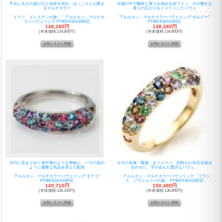
手元に大人の遊び心と余裕を演出、ほっこりと心暖ま
古城の中で馥郁と香りを高める赤ワイン、その豊かな
るマルチカラー
香りの広がりをイメージしたパヴェ
「ドイツ ドレスデンの旅」「アルルカン」マルチカ
「アルルカン」マルチカラーパヴェリング“ボルドー”
ラーパヴェリング PT900 K18 K10対応
PT900 K18 K10対応
148,280円
148,280円
(本体価格:134,800円)
(本体価格:134,800円)
夕日に染まりゆく地中海のような神秘と、バラの花の
モネの名画「睡蓮」をイメージ。10色もの宝石を組み
ように優雅な気品を湛えた配色
合わせた、手の込んだ贅沢なパヴェ。
「アルルカン」マルチカラーパヴェリング“モナコ”
「アルルカン」マルチカラーパヴェリング「フラン
PT900 K18 K10対応
ス ジヴュルニーの旅」 PT900 K18 K10対応
149,710円
150,480円
(本体価格:136,100円)
(本体価格:136,800円)