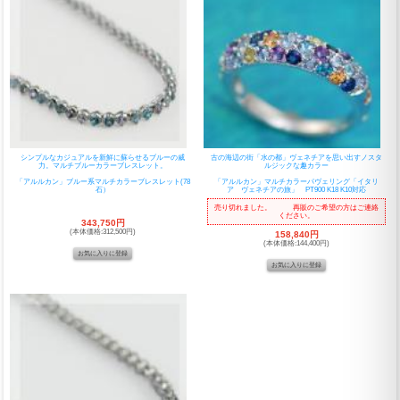
シンプルなカジュアルを新鮮に蘇らせるブルーの威
古の海辺の街「水の都」ヴェネチアを思い出すノスタ
力。マルチブルーカラーブレスレット。
ルジックな趣カラー
「アルルカン」ブルー系マルチカラーブレスレット(78
「アルルカン」マルチカラーパヴェリング「イタリ
石）
ア ヴェネチアの旅」 PT900 K18 K10対応
売り切れました。 再販のご希望の方はご連絡
ください。
343,750円
(本体価格:312,500円)
158,840円
(本体価格:144,400円)