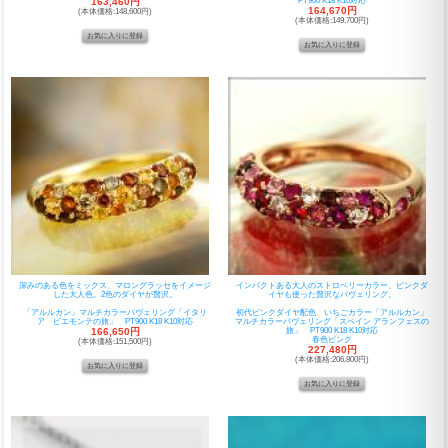
163,460円
PT900 K18 K10対応
164,670円
(本体価格:148,600円)
(本体価格:149,700円)
深みのある色をミックス、マロングラッセをイメージ
インパクトある大人のストロベリーカラー、ピンクダ
した大人色。2色のダイヤが贅沢。
イヤも使った贅沢なパヴェリング。
「アルルカン」マルチカラーパヴェリング「イタリ
初代ピンクダイヤ配色 いちごカラー「アルルカン」
ア ピエモンテの旅」 PT900 K18 K10対応
マルチカラーパヴェリング「スペイン アランフェスの
166,650円
旅」 PT900 K18 K10対応
春色ピンク
(本体価格:151,500円)
227,480円
(本体価格:206,800円)