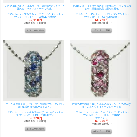
パリのエレガンス、エスプリを、8種類の宝石を使った
夕日に染まりゆく地中海のような神秘と、バラの花の
贅沢なパヴェジュエリーで表現。
ように優雅な気品を湛えた配色
「アルルカン」マルチカラーパヴェペンダントトッ
「アルルカン」マルチカラーパヴェペンダントトッ
プ“シャーベット” PT900 K18 K10対応
プ“モナコ” PT900 K18 K10対応
55,110円
55,770円
(本体価格:50,100円)
(本体価格:50,700円)
エーゲ海の青く美しい海、空。知的なブルーのパヴェ
古城の中で馥郁と香りを高める赤ワイン、その豊かな
は心に穏やかな風が吹くよう。
香りの広がりをイメージしたパヴェ
「アルルカン」マルチカラーパヴェペンダントトッ
「アルルカン」マルチカラーパヴェペンダントトッ
プ“エーゲ海” PT900 K18 K10対応
プ“ボルドー” PT900 K18 K10対応
55,770円
春色ピンク
57,200円
(本体価格:50,700円)
(本体価格:52,000円)