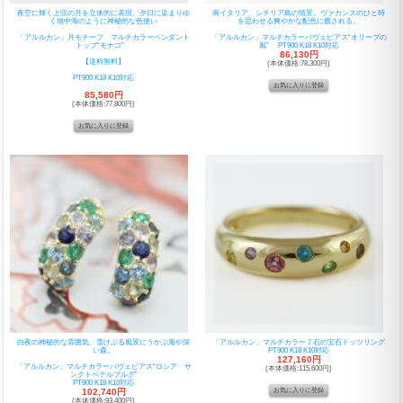
夜空に輝く上弦の月を立体的に表現、夕日に染まりゆ
南イタリア、シチリア島の情景。ヴァカンスのひと時
く地中海のように神秘的な色使い
を思わせる爽やかな配色に癒される。
「アルルカン」月モチーフ マルチカラーペンダント
「アルルカン」マルチカラーパヴェピアス“オリーブの
トップ“モナコ”
風” PT900 K18 K10対応
86,130円
【送料無料】
(本体価格:78,300円)
PT900 K18 K10対応
85,580円
(本体価格:77,800円)
白夜の神秘的な雰囲気、雪けぶる風景にうかぶ海や深
「アルルカン」マルチカラー７石の宝石ドッツリング
い森。
PT900 K18 K10対応
127,160円
「アルルカン」マルチカラーパヴェピアス“ロシア サ
(本体価格:115,600円)
ンクトペテルブルグ”
PT900 K18 K10対応
102,740円
(本体価格:93,400円)