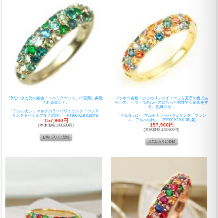
冷たい氷と光の融合「エルミタージュ」の言葉に象徴
ゴッホの名画「ひまわり」のイメージを宝石の色であ
されるロシア。
らわす。一つ一つのルースに合った強度で石留めをす
る、熟練の技。
「アルルカン」マルチカラーパヴェリング「ロシア
サンクトペテルブルクの旅」 PT900 K18 K10対応
「アルルカン」マルチカラーパヴェリング「フラン
157,960円
ス アルルの旅」 PT900 K18 K10対応
157,960円
(本体価格:143,600円)
(本体価格:143,600円)