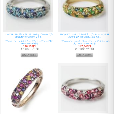
エーゲ海の青く美しい海、空。知的なブルーのパヴェ
南イタリア、シチリア島の情景。ヴァカンスのひと時
は心に穏やかな風が吹くよう。
を思わせる爽やかな配色に癒される。
「アルルカン」マルチカラーパヴェリング“エーゲ海”
「アルルカン」マルチカラーパヴェリング“オリーブの
PT900 K18 K10対応
風” PT900 K18 K10対応
146,190円
147,840円
(本体価格:132,900円)
(本体価格:134,400円)