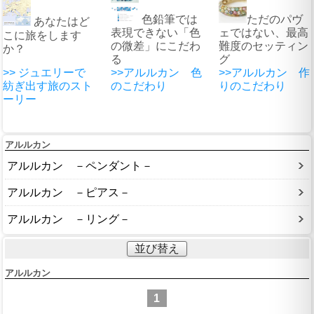
色鉛筆では
ただのパヴ
あなたはど
表現できない「色
ェではない、最高
こに旅をします
の微差」にこだわ
難度のセッティン
か？
る
グ
>> ジュエリーで
>>アルルカン 色
>>アルルカン 作
紡ぎ出す旅のスト
のこだわり
りのこだわり
ーリー
アルルカン
アルルカン －ペンダント－
アルルカン －ピアス－
アルルカン －リング－
並び替え
アルルカン
1