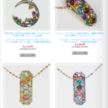
夜空に輝く上弦の月を立体的に表現、パリのエレガン
スペイン、アンダルシア地方の情景を、7種類の宝石を
スを感じる優しくてシックな色使い
使った贅沢なパヴェジュエリーに
「ルナ」月 マルチカラーサファイヤペンダントトッ
「アルルカン」マルチカラーパヴェペンダントトッ
プ“パリの街角”（チェーン無し） PT900 K18 K10対応
プ“アンダルシア” PT900 K18 K10対応
53,900円
51,370円
(本体価格:49,000円)
(本体価格:46,700円)