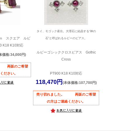
タイ、モゴック産出。大理石に結晶する“神の
ｍｍ スクエア ルビ
石”と呼ばれるルビーのピアス。
 K18 K10対応
ルビーゴシッククロスピアス Gothic
体価格:34,000円)
Cross
。 再販のご希望
ください。
PT900 K18 K10対応
118,470円
(本体価格:107,700円)
売り切れました。 再販のご希望
の方はご連絡ください。