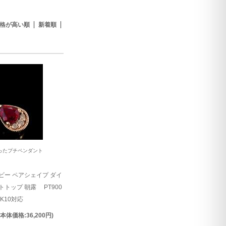
格が高い順
新着順
ったプチペンダント
ビー ペアシェイプ ダイ
トトップ 朝露 PT900
 K10対応
(本体価格:36,200円)