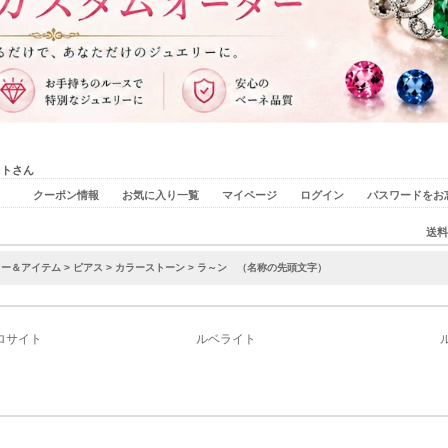
ストさん
クーポン情報
お気に入り一覧
マイページ
ログイン
パスワードをお
送料
リー＆アイテム
>
ピアス
>
カラーストーン
> ラ～ン （名称の先頭文字）
ロサイト
ルベライト