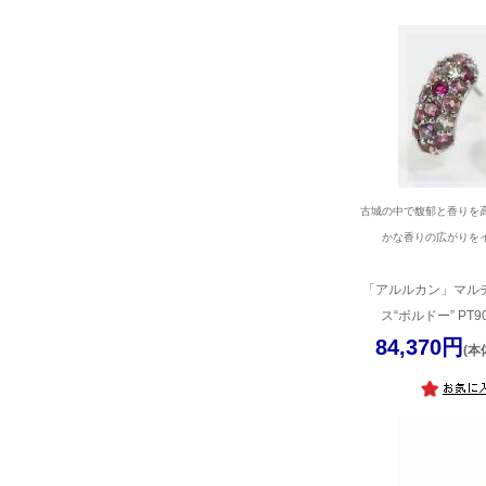
古城の中で馥郁と香りを
かな香りの広がりを
「アルルカン」マル
ス“ボルドー” PT90
84,370円
(本