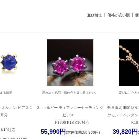
並び替え
価格が安い順
価
まる情景
溢れ出す色彩、情熱色を身に着けたい。
素材にこだわ
カボション ピアス 1
3mm ルビー ティファニーセッティング
数量限定 非加熱ル
両耳分
ピアス
ヤモンド ペンダン
PT900 K18 K10対応
K18
8 K10対応
55,990円
39,820円
(本体価格:50,900円)