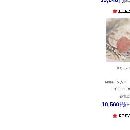
35,640円
(本
愛ある人
6mmインカロ
PT900 K1
春色ピ
10,560円
(本