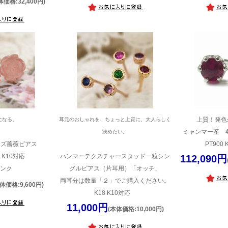
体価格:32,400円)
上質！発色
になる。
耳元のおしゃれを、ちょっと上質に、大人らしく
ミャンマー産 
決めたい。
ーズ薔薇ピアス
PT900 
8 K10対応
ハンマーテクスチャースタッド一粒シン
112,090円
ンク
グルピアス（片耳用）「オッチ」
両耳分は数量「２」でご購入ください。
体価格:9,600円)
K18 K10対応
11,000円
(本体価格:10,000円)