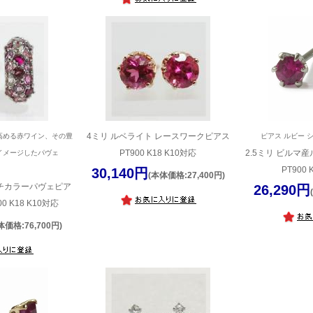
4ミリ ルベライト レースワークピアス
高める赤ワイン、その豊
ピアス ルビー シ
PT900 K18 K10対応
2.5ミリ ビルマ
イメージしたパヴェ
PT900 
30,140円
(本体価格:27,400円)
チカラーパヴェピア
26,290円
0 K18 K10対応
体価格:76,700円)