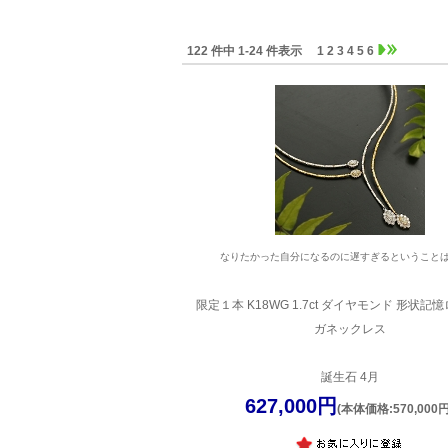
122 件中 1-24 件表示
1
2
3
4
5
6
なりたかった自分になるのに遅すぎるということ
限定１本 K18WG 1.7ct ダイヤモンド 形状記
ガネックレス
誕生石 4月
627,000円
(本体価格:570,000円