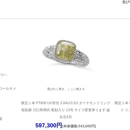
並び
はない。
憶ロールオメ
選ばれし輝き、ここに極まる
限定１本 PT900 UV蛍光 3.04ct 0.2ct ダイヤモンドリング
限定１本 
彫刻家 川口和寿氏 彫刻入り 13号 サイズ変更承ります 誕
ド リ
生石4月
)
597,300円
(本体価格:543,000円)