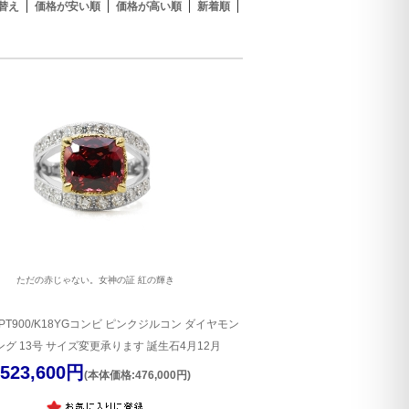
替え
価格が安い順
価格が高い順
新着順
ただの赤じゃない。女神の証 紅の輝き
PT900/K18YGコンビ ピンクジルコン ダイヤモン
ング 13号 サイズ変更承ります 誕生石4月12月
523,600円
(本体価格:476,000円)