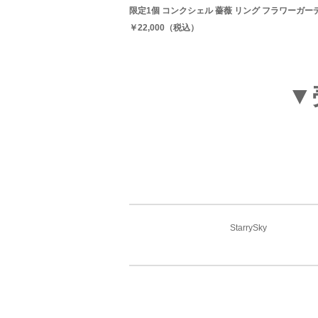
限定1個 コンクシェル 薔薇 リング フラワーガー
￥22,000（税込）
▼
StarrySky