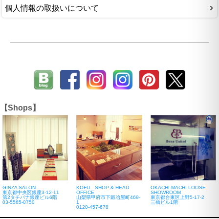
個人情報の取扱いについて
【Shops】
GINZA SALON
KOFU SHOP & HEAD
OKACHI-MACHI LOOSE
東京都中央区銀座3-12-11
OFFICE
SHOWROOM
第2タチバナ銀座ビル6階
山梨県甲府市下鍛冶屋町469-
東京都台東区上野5-17-2
03-5565-0750
1
三橋ビル1階
0120-457-678