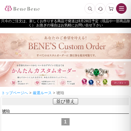
只今のご注文は、新しくお作りする商品で発送は
予定（現品や一部商品除
く） お急ぎの場合はお気軽にお問い合せ下さい
トップページへ
>
厳選ルース
> 琥珀
並び替え
琥珀
1