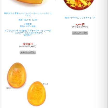
琥珀 虫入り 変形 ルース フルオーダー セミオーダー カ
スタム
琥珀 フクロウ ふくろう カービング
琥珀（虫入り）10.4ct
１個限定
8,800円
製品オーダー可能
(本体価格:8,000円)
※こちらのルースを使用してのオーダー・セミオーダ
ー・カスタマイズもお受けできます。
送料無料
22,000円
(本体価格:20,000円)