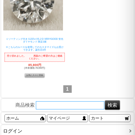
☆ソーティング付き 0.237ct VS-2 D VERYGOOD 蛍光
ダイヤモンド 限定1個
※こちらのルースを使用してのカスタマイズもお受け
できます。誕生石4月
売り切れました。 再販のご希望の方はご連絡
ください。
85,800円
(本体価格:78,000円)
1
商品検索
ホーム
マイページ
カート
ログイン