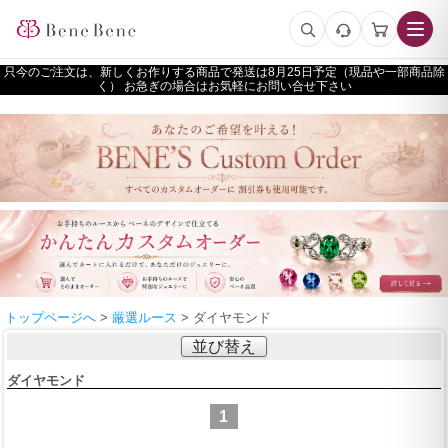
只今のご注文は、新しくお作りする商品で発送は
予定（現品や一部商品除
く） お急ぎの場合はお気軽にお問い合せ下さい
トップページへ
>
厳選ルース
> ダイヤモンド
並び替え
ダイヤモンド
1