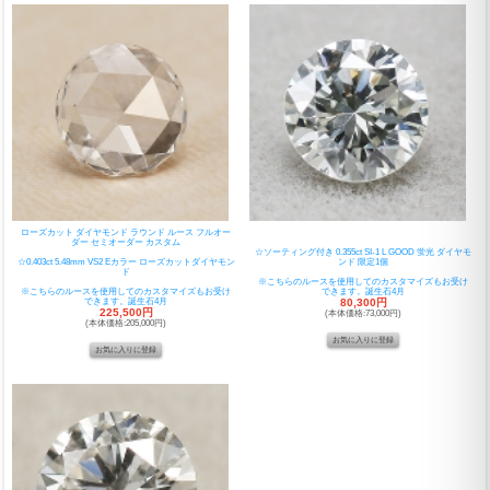
ローズカット ダイヤモンド ラウンド ルース フルオー
ダー セミオーダー カスタム
☆ソーティング付き 0.355ct SI-1 L GOOD 蛍光 ダイヤモ
☆0.403ct 5.48mm VS2 Eカラー ローズカットダイヤモン
ンド 限定1個
ド
※こちらのルースを使用してのカスタマイズもお受け
※こちらのルースを使用してのカスタマイズもお受け
できます。誕生石4月
できます。誕生石4月
80,300円
225,500円
(本体価格:73,000円)
(本体価格:205,000円)