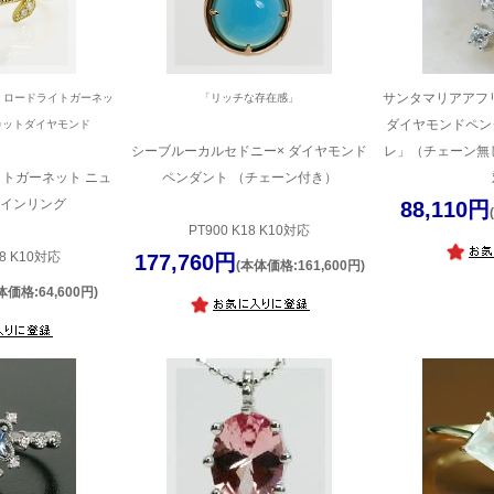
サンタマリアアフ
ス ロードライトガーネッ
「リッチな存在感」
ダイヤモンドペン
カットダイヤモンド
シーブルーカルセドニー× ダイヤモンド
レ」（チェーン無し）
トガーネット ニュ
ペンダント （チェーン付き）
インリング
88,110円
PT900 K18 K10対応
8 K10対応
177,760円
(本体価格:161,600円)
体価格:64,600円)