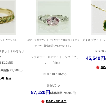
ダイオプサイト ツ
ドット カボション
凛として華やか。トップカラーと呼ばれるクオリ
ティー、発色を持つモルガナイト。
リドットミル打ちリ
PT900 
グ
トップカラーモルガナイトリング「プリ
45,540円
8 K10対応
マ」 Prima
本体価格:91,500円)
PT900 K18 K10対応
春色ピンク
87,120円
(本体価格:79,200円)