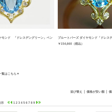
ヤモンド 「ドレスデングリーン」ペン
ブルートパーズ ダイヤモンド「ドレス
￥154,660（税込）
一覧はこちら▼
並び替え
価格が安い順
価
 件表示
1
2
3
4
5
6
7
8
9