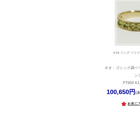
K18 リング ペリ
ネオ・ゴシック調ペ
ン
PT900 K1
100,650円
(