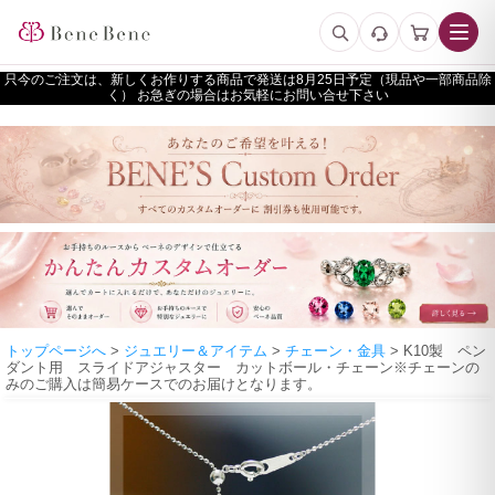
只今のご注文は、新しくお作りする商品で発送は
予定（現品や一部商品除
く） お急ぎの場合はお気軽にお問い合せ下さい
トップページへ
>
ジュエリー＆アイテム
>
チェーン・金具
> K10製 ペン
ダント用 スライドアジャスター カットボール・チェーン※チェーンの
みのご購入は簡易ケースでのお届けとなります。