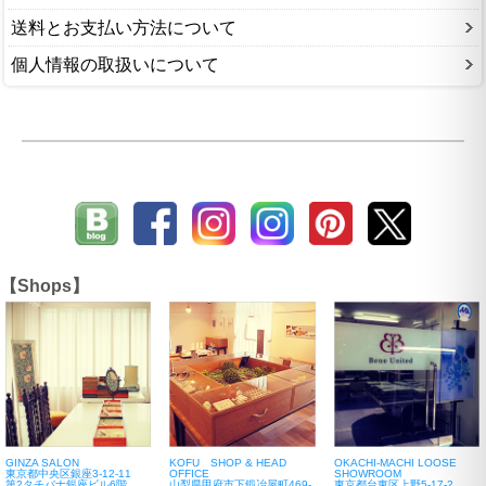
送料とお支払い方法について
個人情報の取扱いについて
【Shops】
GINZA SALON
KOFU SHOP & HEAD
OKACHI-MACHI LOOSE
東京都中央区銀座3-12-11
OFFICE
SHOWROOM
第2タチバナ銀座ビル6階
山梨県甲府市下鍛冶屋町469-
東京都台東区上野5-17-2