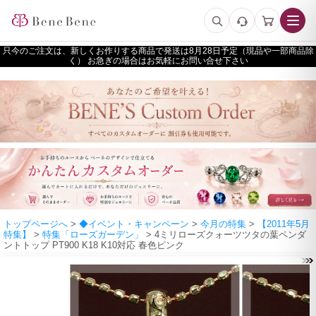
只今のご注文は、新しくお作りする商品で発送は
予定（現品や一部商品除
く） お急ぎの場合はお気軽にお問い合せ下さい
トップページへ
>
◆イベント・キャンペーン
>
今月の特集
>
【2011年5月
特集】
>
特集「ローズガーデン」
> 4ミリローズクォーツツタの葉ペンダ
ントトップ PT900 K18 K10対応 春色ピンク