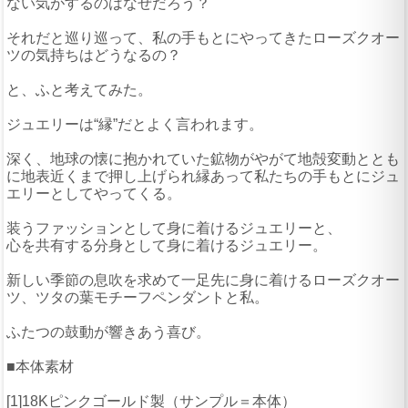
ない気がするのはなぜだろう？
それだと巡り巡って、私の手もとにやってきたローズクオー
ツの気持ちはどうなるの？
と、ふと考えてみた。
ジュエリーは“縁”だとよく言われます。
深く、地球の懐に抱かれていた鉱物がやがて地殻変動ととも
に地表近くまで押し上げられ縁あって私たちの手もとにジュ
エリーとしてやってくる。
装うファッションとして身に着けるジュエリーと、
心を共有する分身として身に着けるジュエリー。
新しい季節の息吹を求めて一足先に身に着けるローズクオー
ツ、ツタの葉モチーフペンダントと私。
ふたつの鼓動が響きあう喜び。
■本体素材
[1]18Kピンクゴールド製（サンプル＝本体）