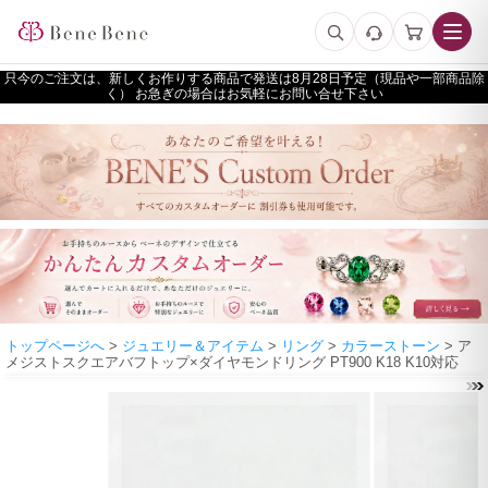
只今のご注文は、新しくお作りする商品で発送は
予定（現品や一部商品除
く） お急ぎの場合はお気軽にお問い合せ下さい
トップページへ
>
ジュエリー＆アイテム
>
リング
>
カラーストーン
> ア
メジストスクエアバフトップ×ダイヤモンドリング PT900 K18 K10対応