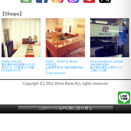
【Shops】
GINZA SALON
KOFU SHOP & HEAD
OKACHI-MACHI LOOSE
東京都中央区銀座3-12-11
OFFICE
SHOWROOM
第2タチバナ銀座ビル6階
山梨県甲府市下鍛冶屋町469-
東京都台東区上野5-17-2
03-5565-0750
1
三橋ビル1階
0120-457-678
Copyright (C) 2011 Bene Bene ALL rights reserved.
このページをPC用に切り替え