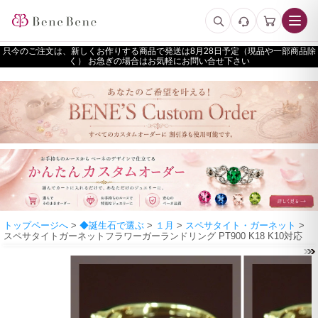
只今のご注文は、新しくお作りする商品で発送は
予定（現品や一部商品除
く） お急ぎの場合はお気軽にお問い合せ下さい
トップページへ
>
◆誕生石で選ぶ
>
１月
>
スペサタイト・ガーネット
>
スペサタイトガーネットフラワーガーランドリング PT900 K18 K10対応