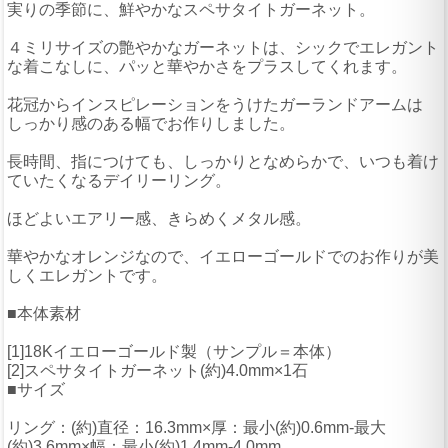
実りの季節に、鮮やかなスペサタイトガーネット。
４ミリサイズの艶やかなガーネットは、シックでエレガント
な着こなしに、パッと華やかさをプラスしてくれます。
花冠からインスピレーションをうけたガーランドアームは
しっかり感のある幅でお作りしました。
長時間、指につけても、しっかりとなめらかで、いつも着け
ていたくなるデイリーリング。
ほどよいエアリー感、きらめくメタル感。
華やかなオレンジなので、イエローゴールドでのお作りが美
しくエレガントです。
■本体素材
[1]18Kイエローゴールド製（サンプル＝本体）
[2]スペサタイトガーネット(約)4.0mm×1石
■サイズ
リング：(約)直径：16.3mm×厚：最小(約)0.6mm-最大
(約)3.6mm×幅：最小(約)1.4mm-4.0mm