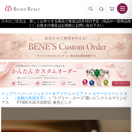
只今のご注文は、新しくお作りする商品で発送は
予定（現品や一部商品除
く） お急ぎの場合はお気軽にお問い合せ下さい
トップページへ
>
ジュエリー＆アイテム
>
ピアス
>
カラーストーン
>
タ
～ト （名称の先頭文字）
> “ラブリー・ローズ”濃いピンクトルマリンピ
アス PT900 K18 K10対応 春色ピンク