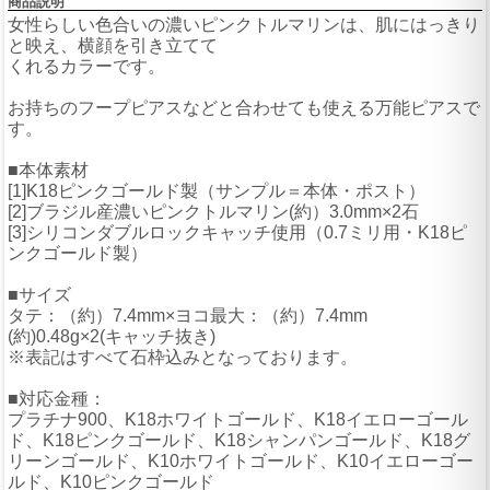
商品説明
女性らしい色合いの濃いピンクトルマリンは、肌にはっきり
と映え、横顔を引き立てて
くれるカラーです。
お持ちのフープピアスなどと合わせても使える万能ピアスで
す。
■本体素材
[1]K18ピンクゴールド製（サンプル＝本体・ポスト）
[2]ブラジル産濃いピンクトルマリン(約）3.0mm×2石
[3]シリコンダブルロックキャッチ使用（0.7ミリ用・K18ピ
ンクゴールド製）
■サイズ
タテ：（約）7.4mm×ヨコ最大：（約）7.4mm
(約)0.48g×2(キャッチ抜き)
※表記はすべて石枠込みとなっております。
■対応金種：
プラチナ900、K18ホワイトゴールド、K18イエローゴール
ド、K18ピンクゴールド、K18シャンパンゴールド、K18グ
リーンゴールド、K10ホワイトゴールド、K10イエローゴー
ルド、K10ピンクゴールド