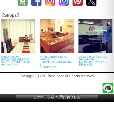
【Shops】
GINZA SALON
KOFU SHOP & HEAD
OKACHI-MACHI LOOSE
東京都中央区銀座3-12-11
OFFICE
SHOWROOM
第2タチバナ銀座ビル6階
山梨県甲府市下鍛冶屋町469-
東京都台東区上野5-17-2
03-5565-0750
1
三橋ビル1階
0120-457-678
Copyright (C) 2011 Bene Bene ALL rights reserved.
このページをPC用に切り替え