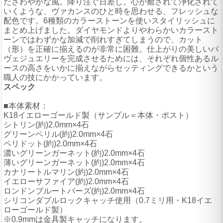
ださわやかな風。降り注ぐ日差し。心が癒されて浄化されて
いくような、ヴァカンスのひと時を思わせる、フレッシュな
配色です。6種類のカラーストーンを使いスタイリッシュに
まとめ上げました。ダイヤモンドよりやわらかいカラースト
ーンではわずかな加減で削れすぎてしまうので、カット
（形）を正確に揃えるのが非常に困難。仕上がりの美しいパ
ヴェジュエリーを完成させるためには、それぞれ個性あるル
ースの高さをいかに揃えながらセッティングできるかという
職人の技にかかっています。
スペック
■本体素材：
K18イエローゴールド製（サンプル＝本体・ポスト）
シトリン(約)2.0mm×4石
グリーンベリル(約)2.0mm×4石
ペリドット(約)2.0mm×4石
濃いグリーンガーネット(約)2.0mm×4石
薄いグリーンガーネット(約)2.0mm×4石
カナリートルマリン(約)2.0mm×4石
イエローサファイア(約)2.0mm×4石
ロンドンブルートパーズ(約)2.0mm×4石
シリコンダブルロックキャッチ使用（0.7ミリ用・K18イエ
ローゴールド製）
※0.9mmは金具製キャッチになります。