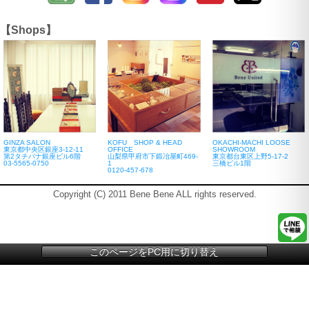
【Shops】
GINZA SALON
KOFU SHOP & HEAD
OKACHI-MACHI LOOSE
東京都中央区銀座3-12-11
OFFICE
SHOWROOM
第2タチバナ銀座ビル6階
山梨県甲府市下鍛冶屋町469-
東京都台東区上野5-17-2
03-5565-0750
1
三橋ビル1階
0120-457-678
Copyright (C) 2011 Bene Bene ALL rights reserved.
このページをPC用に切り替え