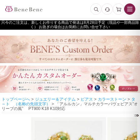
只今のご注文は、新しくお作りする商品で発送は
予定（現品や一部商品除
く） お急ぎの場合はお気軽にお問い合せ下さい
トップページへ
>
ジュエリー＆アイテム
>
ピアス
>
カラーストーン
>
タ
～ト （名称の先頭文字）
> 「アルルカン」マルチカラーパヴェピアス“オ
リーブの風” PT900 K18 K10対応