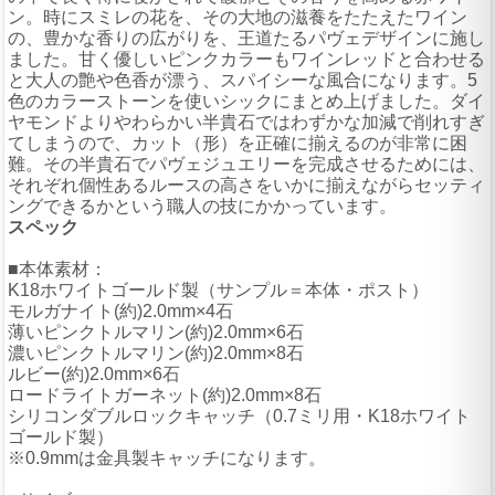
ン。時にスミレの花を、その大地の滋養をたたえたワイン
の、豊かな香りの広がりを、王道たるパヴェデザインに施し
ました。甘く優しいピンクカラーもワインレッドと合わせる
と大人の艶や色香が漂う、スパイシーな風合になります。5
色のカラーストーンを使いシックにまとめ上げました。ダイ
ヤモンドよりやわらかい半貴石ではわずかな加減で削れすぎ
てしまうので、カット（形）を正確に揃えるのが非常に困
難。その半貴石でパヴェジュエリーを完成させるためには、
それぞれ個性あるルースの高さをいかに揃えながらセッティ
ングできるかという職人の技にかかっています。
スペック
■本体素材：
K18ホワイトゴールド製（サンプル＝本体・ポスト）
モルガナイト(約)2.0mm×4石
薄いピンクトルマリン(約)2.0mm×6石
濃いピンクトルマリン(約)2.0mm×8石
ルビー(約)2.0mm×6石
ロードライトガーネット(約)2.0mm×8石
シリコンダブルロックキャッチ（0.7ミリ用・K18ホワイト
ゴールド製）
※0.9mmは金具製キャッチになります。