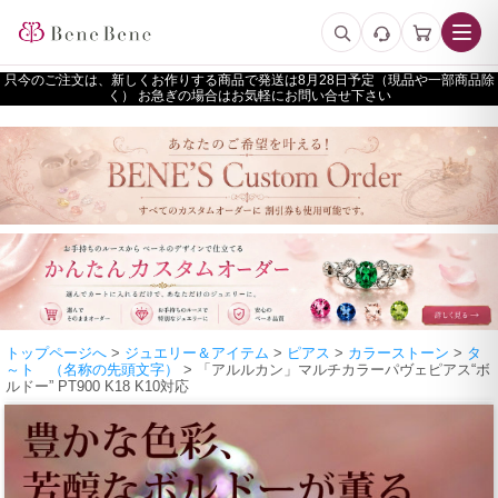
只今のご注文は、新しくお作りする商品で発送は
予定（現品や一部商品除
く） お急ぎの場合はお気軽にお問い合せ下さい
トップページへ
>
ジュエリー＆アイテム
>
ピアス
>
カラーストーン
>
タ
～ト （名称の先頭文字）
> 「アルルカン」マルチカラーパヴェピアス“ボ
ルドー” PT900 K18 K10対応