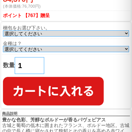
(本体価格:76,700円)
ポイント 【767】贈呈
梱包をお選び下さい。
金種は？
数量
商品説明
豊かな色彩、芳醇なボルドーが香るパヴェピアス
古城と葡萄の低木に囲まれたフランス、ボルドー地区。古城
の中で長く樽に寝かされて馥郁とその香りを高める赤ワイ