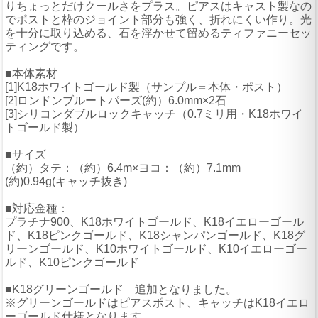
りちょっとだけクールさをプラス。ピアスはキャスト製なの
でポストと枠のジョイント部分も強く、折れにくい作り。光
を十分に取り込める、石を浮かせて留めるティファニーセッ
ティングです。
■本体素材
[1]K18ホワイトゴールド製（サンプル＝本体・ポスト）
[2]ロンドンブルートパーズ(約）6.0mm×2石
[3]シリコンダブルロックキャッチ（0.7ミリ用・K18ホワイ
トゴールド製）
■サイズ
（約）タテ：（約）6.4m×ヨコ：（約）7.1mm
(約)0.94g(キャッチ抜き)
■対応金種：
プラチナ900、K18ホワイトゴールド、K18イエローゴール
ド、K18ピンクゴールド、K18シャンパンゴールド、K18グ
リーンゴールド、K10ホワイトゴールド、K10イエローゴー
ルド、K10ピンクゴールド
■K18グリーンゴールド 追加となりました。
※グリーンゴールドはピアスポスト、キャッチはK18イエロ
ーゴールド仕様となります