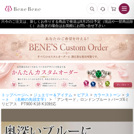
只今のご注文は、新しくお作りする商品で発送は
予定（現品や一部商品除
く） お急ぎの場合はお気軽にお問い合せ下さい
トップページへ
>
ジュエリー＆アイテム
>
ピアス
>
カラーストーン
>
タ
～ト （名称の先頭文字）
> 「アンモード」ロンドンブルートパーズ6ミ
リピアス PT900 K18 K10対応