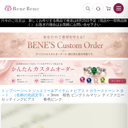
只今のご注文は、新しくお作りする商品で発送は
予定（現品や一部商品除
く） お急ぎの場合はお気軽にお問い合せ下さい
トップページへ
>
ジュエリー＆アイテム
>
ピアス
>
カラーストーン
>
タ
～ト （名称の先頭文字）
> 3mm 桜色 ピンクトルマリン ティファニー
セッティングピアス 春色ピンク