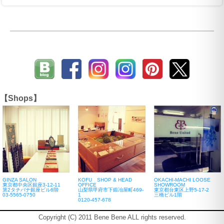
【Shops】
GINZA SALON
KOFU SHOP & HEAD
OKACHI-MACHI LOOSE
東京都中央区銀座3-12-11
OFFICE
SHOWROOM
第2タチバナ銀座ビル6階
山梨県甲府市下鍛冶屋町469-
東京都台東区上野5-17-2
03-5565-0750
1
三橋ビル1階
0120-457-678
Copyright (C) 2011 Bene Bene ALL rights reserved.