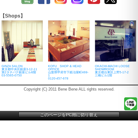
【Shops】
GINZA SALON
KOFU SHOP & HEAD
OKACHI-MACHI LOOSE
東京都中央区銀座3-12-11
OFFICE
SHOWROOM
第2タチバナ銀座ビル6階
山梨県甲府市下鍛冶屋町469-
東京都台東区上野5-17-2
03-5565-0750
1
三橋ビル1階
0120-457-678
Copyright (C) 2011 Bene Bene ALL rights reserved.
このページをPC用に切り替え