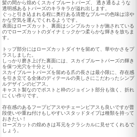
髪の間から煌めくスカイブルートパーズ、 透き通るような
透明感あるトパーズのキラキラが溢れ出します。
ぐっと引き込まれる程に奥行ある清楚なブルーの色味は涼や
かな空気を運んでくれるようです。
表面はローズカット、裏面はシンプルカットが施されている
のでローズカットのダイナミックかつ柔らかな輝きを放ちま
す。
トップ部分にはローズカットダイヤを留めて、華やかさをプ
ラスしました。
しっかり磨き上げた裏面には、スカイブルートパーズの輝き
を保つ光穴を十分とり。
スカイブルートパーズを留める爪の長さは最小限に、存在感
を引き立てる全体のディテールの美しさにこだわったシンプ
ルデザインのピアス。
キャスト製なのでポストと枠のジョイント部分も強く、折れ
にくい作りです。
存在感のあるフープピアスやチェーンピアスも良いですが普
段使いや重ね付けもしやすいスタッドタイプは種類を持って
おきたい！
ローズカットの煌めきは耳元をクラシカルに見せてくれるで
しょう。