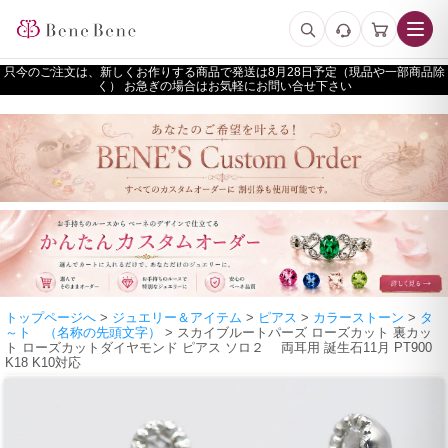
只今のご注文は、新しくお作りする商品で発送は
予定（現品や一部商品除
く） お急ぎの場合はお気軽にお問い合せ下さい
トップページへ
>
ジュエリー＆アイテム
>
ピアス
>
カラーストーン
>
タ
～ト （名称の先頭文字）
> スカイブルートパーズ ローズカット 裏カッ
ト ローズカットダイヤモンド ピアス ソロ２ 両耳用 誕生石11月 PT900
K18 K10対応