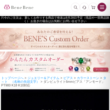
只今のご注文は、新しくお作りする商品で発送は
予定（現品や一部商品除
く） お急ぎの場合はお気軽にお問い合せ下さい
トップページへ
>
ジュエリー＆アイテム
>
ピアス
>
カラーストーン
>
タ
～ト （名称の先頭文字）
> ダンビュライト6mmピアス「アンモード」
PT900 K18 K10対応