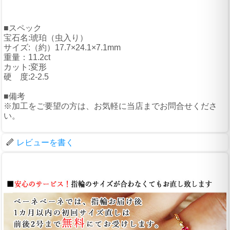
■スペック
宝石名:琥珀（虫入り）
サイズ:（約）17.7×24.1×7.1mm
重量：11.2ct
カット:変形
硬 度:2-2.5
■備考
※加工をご要望の方は、お気軽に当店までお問合せくださ
い。
レビューを書く