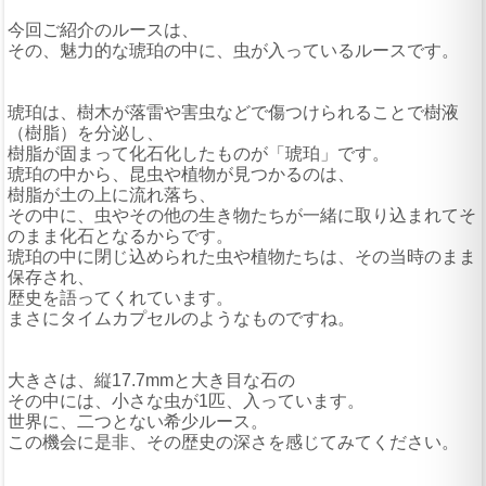
今回ご紹介のルースは、
その、魅力的な琥珀の中に、虫が入っているルースです。
琥珀は、樹木が落雷や害虫などで傷つけられることで樹液
（樹脂）を分泌し、
樹脂が固まって化石化したものが「琥珀」です。
琥珀の中から、昆虫や植物が見つかるのは、
樹脂が土の上に流れ落ち、
その中に、虫やその他の生き物たちが一緒に取り込まれてそ
のまま化石となるからです。
琥珀の中に閉じ込められた虫や植物たちは、その当時のまま
保存され、
歴史を語ってくれています。
まさにタイムカプセルのようなものですね。
大きさは、縦17.7mmと大き目な石の
その中には、小さな虫が1匹、入っています。
世界に、二つとない希少ルース。
この機会に是非、その歴史の深さを感じてみてください。