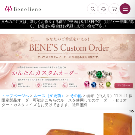
只今のご注文は、新しくお作りする商品で発送は
予定（現品や一部商品除
く） お急ぎの場合はお気軽にお問い合せ下さい
トップページへ
>
ルース（変更前）
>
その他
> 琥珀（虫入り）11.2ct１個
限定製品オーダー可能※こちらのルースを使用してのオーダー・セミオー
ダー・カスタマイズもお受けできます。送料無料