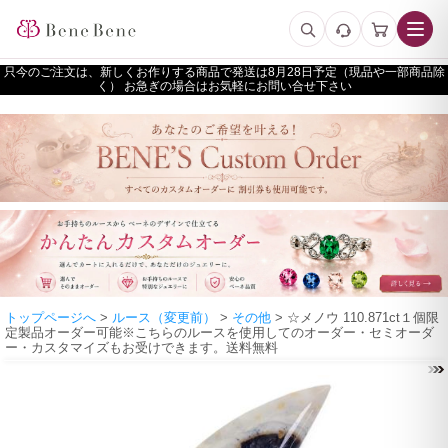
只今のご注文は、新しくお作りする商品で発送は
予定（現品や一部商品除
く） お急ぎの場合はお気軽にお問い合せ下さい
トップページへ
>
ルース（変更前）
>
その他
> ☆メノウ 110.871ct１個限
定製品オーダー可能※こちらのルースを使用してのオーダー・セミオーダ
ー・カスタマイズもお受けできます。送料無料