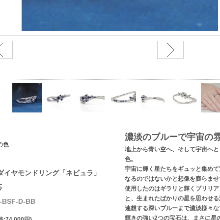
濃淡のブルーで宇宙の
の色
地上から青い空へ、そして宇宙へと
色。
宇宙に輝く星たちをギュッと集めて
ダイヤモンドリング「ネビュラ」
なるのではないかと想像を膨らませ
応
使用したのはギラリと輝くブリリア
と、生まれたばかりの星を思わせる
BSF-D-BB
連想する深いブルーまで濃淡様々な
輝きの強い2つの宝石は、まさに星
:74,000円)