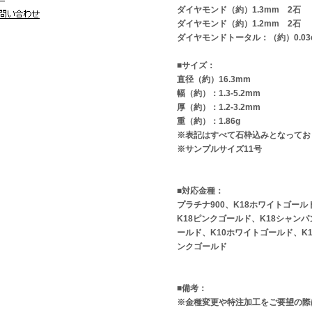
ダイヤモンド（約）1.3mm 2石
ダイヤモンド（約）1.2mm 2石
ダイヤモンドトータル：（約）0.03c
■サイズ：
直径（約）16.3mm
幅（約）：1.3-5.2mm
厚（約）：1.2-3.2mm
重（約）：1.86g
※表記はすべて石枠込みとなってお
※サンプルサイズ11号
■対応金種：
プラチナ900、K18ホワイトゴール
K18ピンクゴールド、K18シャン
ールド、K10ホワイトゴールド、K
ンクゴールド
■備考：
※金種変更や特注加工をご要望の際