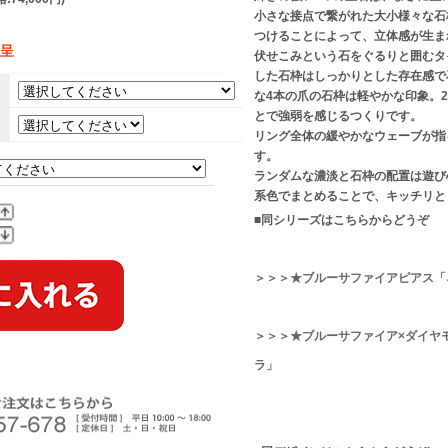
小さな接点で繋がれた大小様々な石
つけることによって、立体感が生ま
贈呈
伏せこみという石をぐるりと囲むタ
した石枠はしっかりとした存在感で
な4本の爪の石枠は軽やかな印象。
とで強弱を感じるつくりです。
。
リング全体の緩やかなウェーブが指
す。
ランダムな濃淡と石枠の配置は遊び
系色でまとめることで、キッチリと
■同シリーズはこちらからどうぞ
＞＞＞★ブルーサファイアピアス「
＞＞＞★ブルーサファイア×ダイヤ
ラ」