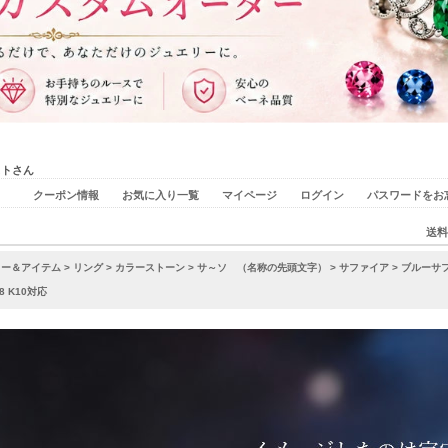
ストさん
クーポン情報
お気に入り一覧
マイページ
ログイン
パスワードをお
送料
リー＆アイテム
>
リング
>
カラーストーン
>
サ～ソ （名称の先頭文字）
>
サファイア
> ブルーサ
8 K10対応