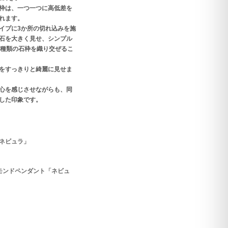
枠は、一つ一つに高低差を
れます。
イプに3か所の切れ込みを施
石を大きく見せ、シンプル
2種類の石枠を織り交ぜるこ
をすっきりと綺麗に見せま
心を感じさせながらも、同
した印象です。
ネビュラ」
モンドペンダント「ネビュ