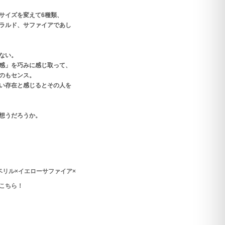
サイズを変えて6種類、
ラルド、サファイアであし
ない。
感」を巧みに感じ取って、
のもセンス。
い存在と感じるとその人を
想うだろうか。
ベリル×イエローサファイア×
こちら！