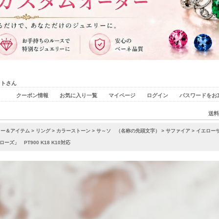
ストさん
クーポン情報
お気に入り一覧
マイページ
ログイン
パスワードをお
送料
リー＆アイテム
>
リング
>
カラーストーン
>
サ～ソ （名称の先頭文字）
>
サファイア
> イエロー
ズ」 PT900 K18 K10対応