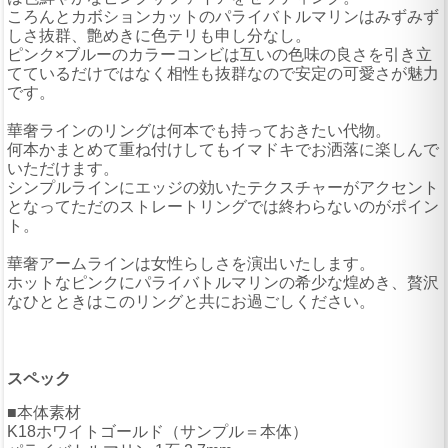
ころんとカボションカットのパライバトルマリンはみずみず
しさ抜群、艶めきに色テリも申し分なし。
ピンク×ブルーのカラーコンビは互いの色味の良さを引き立
てているだけではなく相性も抜群なので安定の可愛さが魅力
です。
華奢ラインのリングは何本でも持っておきたい代物。
何本かまとめて重ね付けしてもイマドキでお洒落に楽しんで
いただけます。
シンプルラインにエッジの効いたテクスチャーがアクセント
となってただのストレートリングでは終わらないのがポイン
ト。
華奢アームラインは女性らしさを演出いたします。
ホットなピンクにパライバトルマリンの希少な煌めき、贅沢
なひとときはこのリングと共にお過ごしください。
スペック
■本体素材
K18ホワイトゴールド（サンプル＝本体）