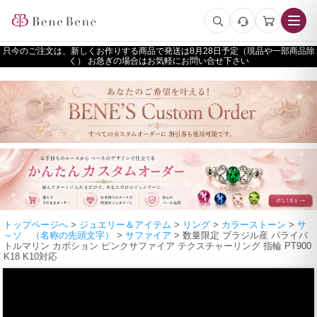
只今のご注文は、新しくお作りする商品で発送は
予定（現品や一部商品除
く） お急ぎの場合はお気軽にお問い合せ下さい
トップページへ
>
ジュエリー＆アイテム
>
リング
>
カラーストーン
>
サ
～ソ （名称の先頭文字）
>
サファイア
> 数量限定 ブラジル産 パライバ
トルマリン カボション ピンクサファイア テクスチャーリング 指輪 PT900
K18 K10対応