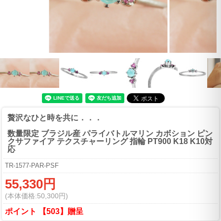
贅沢なひと時を共に．．．
数量限定 ブラジル産 パライバトルマリン カボション ピン
クサファイア テクスチャーリング 指輪 PT900 K18 K10対
応
TR-1577-PAR-PSF
55,330円
(本体価格:50,300円)
ポイント 【503】贈呈