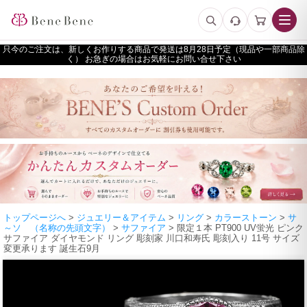
只今のご注文は、新しくお作りする商品で発送は
予定（現品や一部商品除
く） お急ぎの場合はお気軽にお問い合せ下さい
トップページへ
>
ジュエリー＆アイテム
>
リング
>
カラーストーン
>
サ
～ソ （名称の先頭文字）
>
サファイア
> 限定１本 PT900 UV蛍光 ピンク
サファイア ダイヤモンド リング 彫刻家 川口和寿氏 彫刻入り 11号 サイズ
変更承ります 誕生石9月