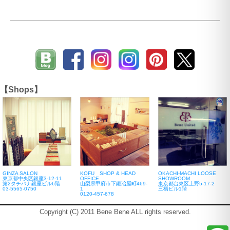
【Shops】
GINZA SALON
KOFU SHOP & HEAD
OKACHI-MACHI LOOSE
東京都中央区銀座3-12-11
OFFICE
SHOWROOM
第2タチバナ銀座ビル6階
山梨県甲府市下鍛冶屋町469-
東京都台東区上野5-17-2
03-5565-0750
1
三橋ビル1階
0120-457-678
Copyright (C) 2011 Bene Bene ALL rights reserved.