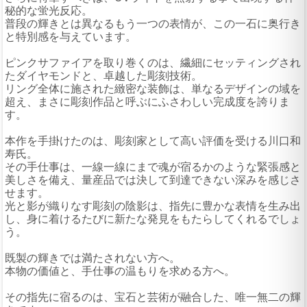
秘的な蛍光反応。
普段の輝きとは異なるもう一つの表情が、この一石に奥行き
と特別感を与えています。
ピンクサファイアを取り巻くのは、繊細にセッティングされ
たダイヤモンドと、卓越した彫刻技術。
リング全体に施された緻密な装飾は、単なるデザインの域を
超え、まさに彫刻作品と呼ぶにふさわしい完成度を誇りま
す。
本作を手掛けたのは、彫刻家として高い評価を受ける川口和
寿氏。
その手仕事は、一線一線にまで魂が宿るかのような緊張感と
美しさを備え、量産品では決して到達できない深みを感じさ
せます。
光と影が織りなす彫刻の陰影は、指先に豊かな表情を生み出
し、身に着けるたびに新たな発見をもたらしてくれるでしょ
う。
既製の輝きでは満たされない方へ。
本物の価値と、手仕事の温もりを求める方へ。
その指先に宿るのは、宝石と芸術が融合した、唯一無二の輝