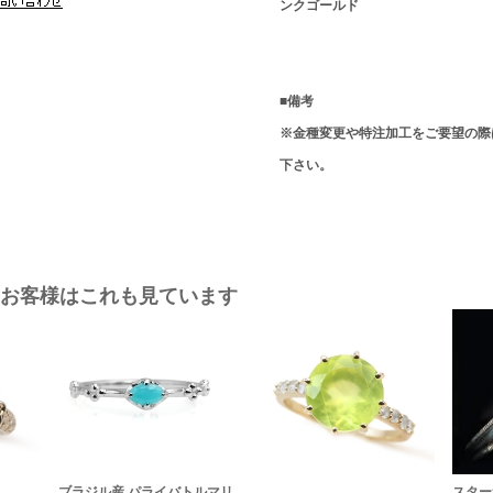
ンクゴールド
■備考
※金種変更や特注加工をご要望の際
下さい。
お客様はこれも見ています
ブラジル産 パライバトルマリ
スター