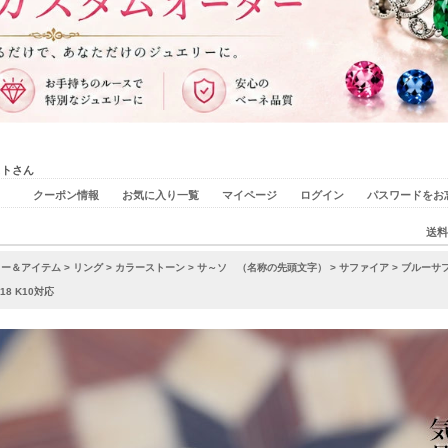
ストさん
クーポン情報
お気に入り一覧
マイページ
ログイン
パスワードをお
送料
リー＆アイテム
>
リング
>
カラーストーン
>
サ～ソ （名称の先頭文字）
>
サファイア
> ブルーサ
18 K10対応