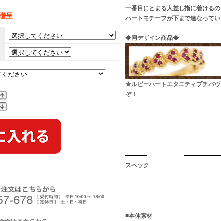
一番目にとまる人差し指に着けるの
】贈呈
ハートモチーフが下まで連なってい
◆同デザイン商品◆
。
★ルビーハートエタニティプチパヴ
ぞ！
スペック
■本体素材