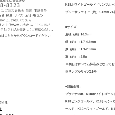
K18ホワイトゴールド（サンプル＝
ブルーサファイア（約）1.1mm 21石 (
■サイズ
直径（約）16.3mm
な方はこちらからダウンロードください
幅（約）：1.7-4.3mm
厚（約）：1.3-2.5mm
重（約）：2.5g
※表記はすべて石枠込みとなってお
※サンプルサイズ11号
■対応金種：
プラチナ900、K18ホワイトゴール
K18ピンクゴールド、K18シャン
望する
ールド、K10ホワイトゴールド、K