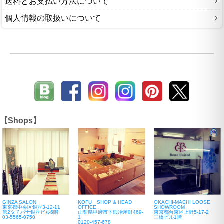
送料とお支払い方法について
個人情報の取扱いについて
【Shops】
GINZA SALON
KOFU SHOP & HEAD
OKACHI-MACHI LOOSE
東京都中央区銀座3-12-11
OFFICE
SHOWROOM
第2タチバナ銀座ビル6階
山梨県甲府市下鍛冶屋町469-
東京都台東区上野5-17-2
03-5565-0750
1
三橋ビル1階
0120-457-678