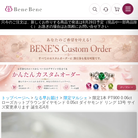
只今のご注文は、新しくお作りする商品で発送は
予定（現品や一部商品除
く） お急ぎの場合はお気軽にお問い合せ下さい
トップページへ
>
なる早お届け
>
限定マルシェ
> 限定1本 PT900 0.06ct
ローズカットブラウンダイヤモンド 0.05ct ダイヤモンド リング 13号 サイ
ズ変更承ります 誕生石4月