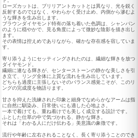
ド。
ローズカットは、ブリリアントカットとは異なり、光を鋭く
反射するのではなく、やわらかく受け止め、内側から滲むよ
うな輝きを生み出します。
ブラウンダイヤモンド特有の落ち着いた色調は、シャンパン
のように穏やかで、見る角度によって微妙な陰影を描き出し
ます。
その表情は控えめでありながら、確かな存在感を宿していま
す。
寄り添うようにセッティングされたのは、繊細な輝きを放つ
ダイヤモンド。
繊細に連なる輝きが、センターストーンの静かな美しさを引
き立て、リング全体に上質な流れを生み出しています。
どちらも過度に主張しないそのバランス感覚こそが、このリ
ングの完成度を物語ります。
甘さを抑えた洗練された印象と細身でなめらかなアームは指
に自然に馴染み、日常使いにも適した心地よさ。
一本で着けても、重ね着けでも美しく成立する設計です。
ふとした仕草の中で気づかれる、静かな輝き。
それは「わかる人にだけ伝わる」美意識の象徴です。
流行や年齢に左右されることなく、長く寄り添うことのでき