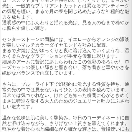
ローズカットダイヤモンド特有の、しっとりとした柔らかい
光は、一般的なブリリアントカットとは異なるアンティーク
の気配を纏い、まるで月の雫を閉じ込めたような神秘的な魅
力を放ちます。
透明感の中にふんわりと揺れる光は、見る人の心まで穏やか
に照らす優しい輝き。
センターストーンの両脇には、イエローからオレンジの濃淡
が美しいマルチカラーダイヤモンドを巧みに配置。
まるで夕焼け空がゆっくりと夜に溶け込んでいくような、温
かく柔らかなグラデーションが手元を優雅に彩ります。
細身のアームに贅沢にあしらわれたこの色彩の移ろいが、ロ
ーズカットの優しい輝きと響き合い、落ち着きと華やかさを
絶妙なバランスで両立しています。
さらに、ブルーライト下で幻想的に蛍光する性質を持ち、通
常の光の中では見せないもうひとつの表情を秘めています。
日常では気づかれない、けれども知った瞬間に心がときめく
まさに特別を愛する大人のためのジュエリーと呼ぶにふさわ
しい魅力です。
温かな色味は肌に美しく馴染み、毎日のコーディネートに自
然と溶け込みながら、さりげない上質さを添えてくれます。
軽やかな着け心地と繊細ながら確かな輝きは、普段使いにも