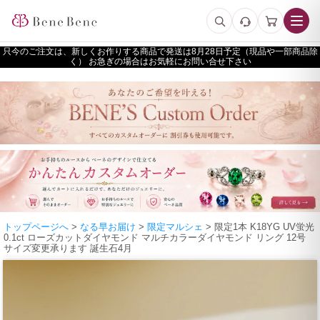
只今のご注文は、新しくお作りする商品で発送は
予定（現品や一部商品除
く） お急ぎの場合はお気軽にお問い合せ下さい
トップページへ
>
なる早お届け
>
限定マルシェ
> 限定1本 K18YG UV蛍光
0.1ct ローズカットダイヤモンド マルチカラーダイヤモンド リング 12号
サイズ変更承ります 誕生石4月