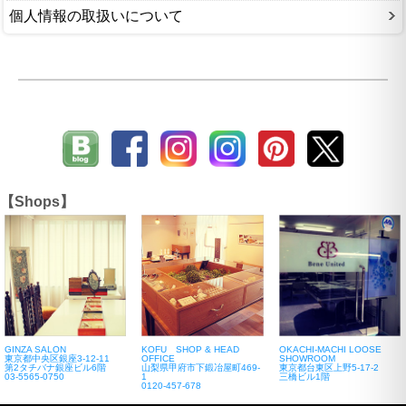
個人情報の取扱いについて
【Shops】
GINZA SALON
KOFU SHOP & HEAD
OKACHI-MACHI LOOSE
東京都中央区銀座3-12-11
OFFICE
SHOWROOM
第2タチバナ銀座ビル6階
山梨県甲府市下鍛冶屋町469-
東京都台東区上野5-17-2
03-5565-0750
1
三橋ビル1階
0120-457-678