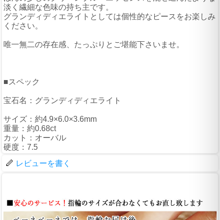
淡く繊細な色味の持ち主です。
グランディディエライトとしては個性的なピースをお楽しみ
ください。
唯一無二の存在感、たっぷりとご堪能下さいませ。
■スペック
宝石名：グランディディエライト
サイズ：約4.9×6.0×3.6mm
重量：約0.68ct
カット：オーバル
硬度：7.5
レビューを書く