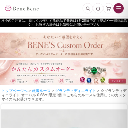
只今のご注文は、新しくお作りする商品で発送は
予定（現品や一部商品除
く） お急ぎの場合はお気軽にお問い合せ下さい
トップページへ
>
厳選ルース
>
グランディディエライト
> ☆グランディデ
ィエライト オーバル 0.68ct 限定1個 ※こちらのルースを使用してのカスタ
マイズもお受けできます。