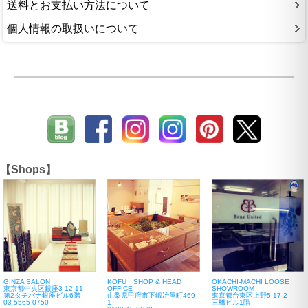
送料とお支払い方法について
個人情報の取扱いについて
【Shops】
GINZA SALON
KOFU SHOP & HEAD
OKACHI-MACHI LOOSE
東京都中央区銀座3-12-11
OFFICE
SHOWROOM
第2タチバナ銀座ビル6階
山梨県甲府市下鍛冶屋町469-
東京都台東区上野5-17-2
03-5565-0750
1
三橋ビル1階