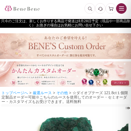
只今のご注文は、新しくお作りする商品で発送は
予定（現品や一部商品除
く） お急ぎの場合はお気軽にお問い合せ下さい
トップページへ
>
厳選ルース
>
その他
> ☆ダイオプテーズ 121.8ct１個限
定製品オーダー可能※こちらのルースを使用してのオーダー・セミオーダ
ー・カスタマイズもお受けできます。送料無料