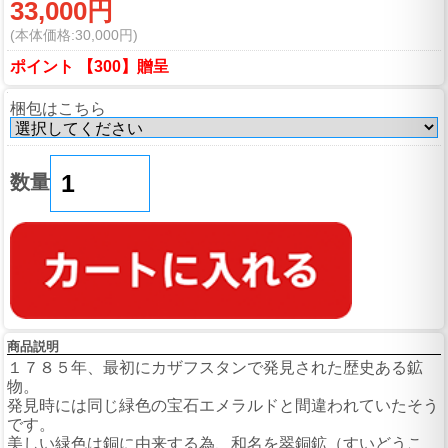
33,000円
(本体価格:30,000円)
ポイント 【300】贈呈
梱包はこちら
数量
商品説明
１７８５年、最初にカザフスタンで発見された歴史ある鉱
物。
発見時には同じ緑色の宝石エメラルドと間違われていたそう
です。
美しい緑色は銅に由来する為、和名を翠銅鉱（すいどうこ